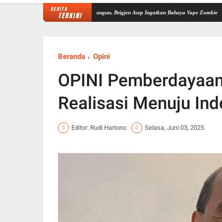
BERITA
kuat Sinergi P4GN di Sarolangun, Brigjen Asep Ingatkan Bahaya Vape Zombie
Dipimpin 
TERKINI
Beranda
Opini
OPINI Pemberdayaan 
Realisasi Menuju In
Editor: Rudi Hartono
Selasa, Juni 03, 2025