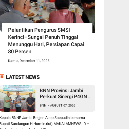
Pelantikan Pengurus SMSI
Kerinci–Sungai Penuh Tinggal
Menunggu Hari, Persiapan Capai
80 Persen
Kamis, Desember 11, 2025
LATEST NEWS
BNN Provinsi Jambi
Perkuat Sinergi P4GN di
Sarolangun, Brigjen
BNN
-
AUGUST 07, 2026
Asep Ingatkan Bahaya
Vape Zombie
Kepala BNNP Jambi Brigjen Asep Saepudin bersama
Bupati Sarolangun H Hurmin.(ist) MAKALAMNEWS.ID –