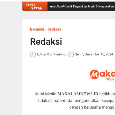
BERITA
 di Sekolah Rakyat Selesai, Taruna Akpol-Akmil Tinggalkan Jambi Menggunakan Hercules A
TERKINI
Beranda
redaksi
Redaksi
Editor: Rudi Hartono
Senin, Desember 16, 2024
Kami Media
berikhtia
MAKALAMNEWS.ID
Tidak semata-mata mengandalkan kecepata
dengan berusaha menggali