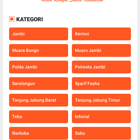
KATEGORI
Jambi
Kerinci
Muara Bungo
Muaro Jambi
Polda Jambi
Polresta Jambi
Sarolangun
Syarif Fasha
Tanjung Jabung Barat
Tanjung Jabung Timur
Tebo
Inforial
Narkoba
Sabu