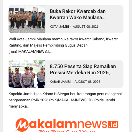
Buka Rakor Kwarcab dan
Kwarran Wako Maulana
Siapkan Jalur Prestasi SPMB,
KOTA JAMBI
-
AUGUST 08, 2026
Kemas Faried Targetkan 1.000
Pramuka Garuda
Wali Kota Jambi Maulana membuka rakor Kwartir Cabang, Kwartir
Ranting, dan Majelis Pembimbing Gugus Depan.
(min) MAKALAMNEWS.I...
8.750 Peserta Siap Ramaikan
Presisi Merdeka Run 2026,
Polda Jambi Turunkan 1.848
KABAR JAMBI
-
AUGUST 08, 2026
Personel untuk Pengamanan
Kapolda Jambi Irjen Krisno H Siregar beri keterangan pers mengenai
pengamanan PMR 2026.(min)MAKALAMNEWS.ID - Polda Jambi
menyiapka...