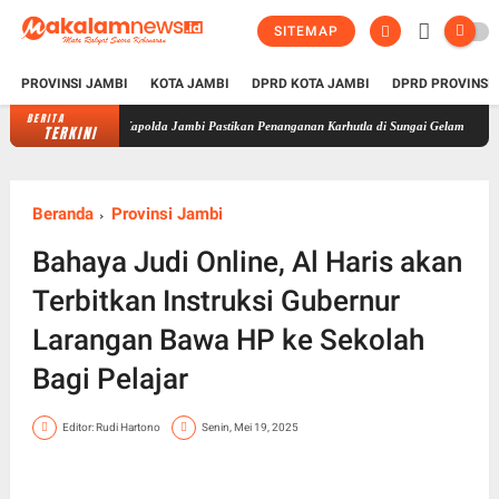
SITEMAP
PROVINSI JAMBI
KOTA JAMBI
DPRD KOTA JAMBI
DPRD PROVINSI
BERITA
Kapolda Jambi Pastikan Penanganan Karhutla di Sungai Gelam Terus Dilakukan, S
TERKINI
Beranda
Provinsi Jambi
Bahaya Judi Online, Al Haris akan
Terbitkan Instruksi Gubernur
Larangan Bawa HP ke Sekolah
Bagi Pelajar
Editor: Rudi Hartono
Senin, Mei 19, 2025