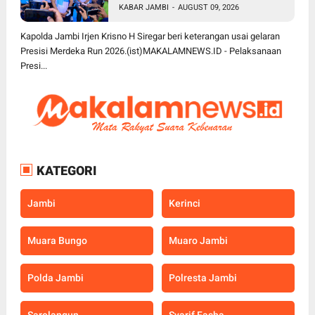
KABAR JAMBI
-
AUGUST 09, 2026
dan Masyarakat
Kapolda Jambi Irjen Krisno H Siregar beri keterangan usai gelaran
Presisi Merdeka Run 2026.(ist)MAKALAMNEWS.ID - Pelaksanaan
Presi...
KATEGORI
Jambi
Kerinci
Muara Bungo
Muaro Jambi
Polda Jambi
Polresta Jambi
Sarolangun
Syarif Fasha