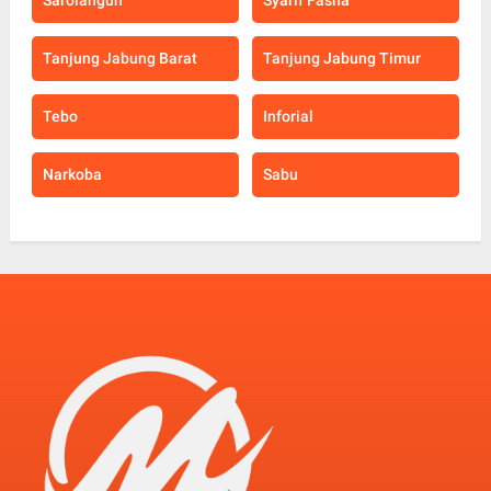
Tanjung Jabung Barat
Tanjung Jabung Timur
Tebo
Inforial
Narkoba
Sabu