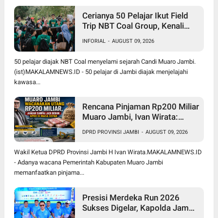
Cerianya 50 Pelajar Ikut Field
Trip NBT Coal Group, Kenali
Sejarah dan Budaya Muaro
INFORIAL
-
AUGUST 09, 2026
Jambi
50 pelajar diajak NBT Coal menyelami sejarah Candi Muaro Jambi.
(ist)MAKALAMNEWS.ID - 50 pelajar di Jambi diajak menjelajahi
kawasa...
Rencana Pinjaman Rp200 Miliar
Muaro Jambi, Ivan Wirata:
Jangan Sekadar Berutang,
DPRD PROVINSI JAMBI
-
AUGUST 09, 2026
Harus jadi Investasi
Pembangunan
Wakil Ketua DPRD Provinsi Jambi H Ivan Wirata.MAKALAMNEWS.ID
- Adanya wacana Pemerintah Kabupaten Muaro Jambi
memanfaatkan pinjama...
Presisi Merdeka Run 2026
Sukses Digelar, Kapolda Jambi
Apresiasi Sinergi Polisi, Pemda