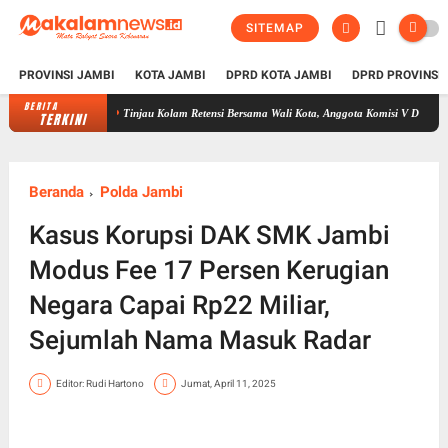
SITEMAP
PROVINSI JAMBI
KOTA JAMBI
DPRD KOTA JAMBI
DPRD PROVINSI
BERITA
Tinjau Kolam Retensi Bersama Wali Kota, Anggota Komisi V DPR RI Edi Purwanto
TERKINI
Beranda
Polda Jambi
Kasus Korupsi DAK SMK Jambi
Modus Fee 17 Persen Kerugian
Negara Capai Rp22 Miliar,
Sejumlah Nama Masuk Radar
Editor: Rudi Hartono
Jumat, April 11, 2025