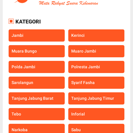
KATEGORI
Jambi
Kerinci
Muara Bungo
Muaro Jambi
Polda Jambi
Polresta Jambi
Sarolangun
Syarif Fasha
Tanjung Jabung Barat
Tanjung Jabung Timur
Tebo
Inforial
Narkoba
Sabu