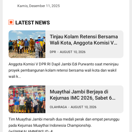
Kamis, Desember 11, 2025
LATEST NEWS
Tinjau Kolam Retensi Bersama
Wali Kota, Anggota Komisi V
DPR RI Edi Purwanto: Semoga
DPR
-
AUGUST 10, 2026
jadi Solusi Kota Jambi Bebas
Banjir
Anggota Komisi V DPR RI Dapil Jambi Edi Purwanto saat meninjau
proyek pembangunan kolam retensi bersama wali kota dan wakil
wali k...
Muaythai Jambi Berjaya di
Kejurnas IMC 2026, Sabet 6
Medali dan 2 Sertifikasi
OLAHRAGA
-
AUGUST 10, 2026
Nasional
Tim Muaythai Jambi meraih dua medali perak dan empat perunggu
pada Kejurnas Muaythai Indonesia Championship.
(ist)MAKALAMNEWS.ID -&...