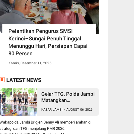
Pelantikan Pengurus SMSI
Kerinci–Sungai Penuh Tinggal
Menunggu Hari, Persiapan Capai
80 Persen
Kamis, Desember 11, 2025
LATEST NEWS
Gelar TFG, Polda Jambi
Matangkan
Pengamanan Presisi
KABAR JAMBI
-
AUGUST 06, 2026
Merdeka Run 2026,
Libatkan 1.750
Wakapolda Jambi Brigjen Benny Ali memberi arahan di
Personel
strategi dan TFG menjelang PMR 2026.