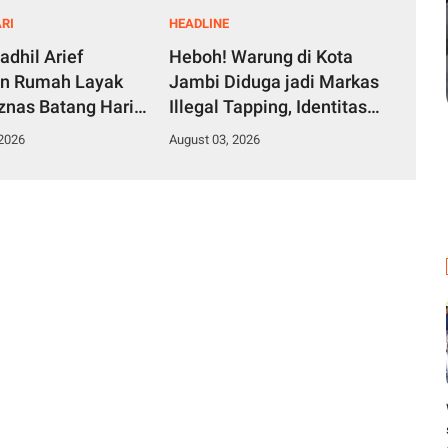
RI
HEADLINE
adhil Arief
Heboh! Warung di Kota
an Rumah Layak
Jambi Diduga jadi Markas
znas Batang Hari
Illegal Tapping, Identitas
arga Desa
Pelaku Pencurian Minyak
 2026
August 03, 2026
 Terusan
Pertamina Sudah
Diketahui