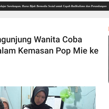
angun, Harus Bijak Bermedia Sosial untuk Cegah Radikalisme dan Perundungan
Kasrem 
ngunjung Wanita Coba
alam Kemasan Pop Mie ke