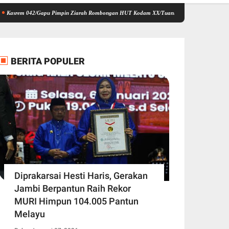
042/Gapu Pimpin Ziarah Rombongan HUT Kodam XX/Tuanku Imam Bonjol di TMP Satria Bh
BERITA POPULER
Diprakarsai Hesti Haris, Gerakan
Jambi Berpantun Raih Rekor
MURI Himpun 104.005 Pantun
Melayu