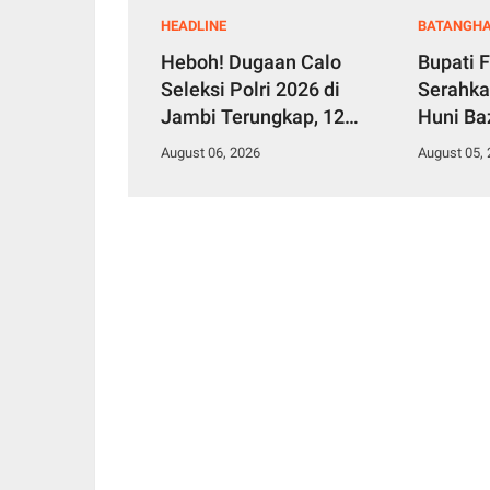
HEADLINE
BATANGHA
Heboh! Dugaan Calo
Bupati F
Seleksi Polri 2026 di
Serahk
Jambi Terungkap, 12
Huni Ba
Orang jadi Korban, 2
untuk W
August 06, 2026
August 05,
Anggota Diamankan
Simpang