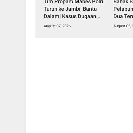
Tim Propam Mabes Polri
Babak B
Turun ke Jambi, Bantu
Pelabuh
Dalami Kasus Dugaan
Dua Ter
Penipuan Rekrutmen
Dilimpa
August 07, 2026
August 05,
Bintara Polri 2026
Segera 