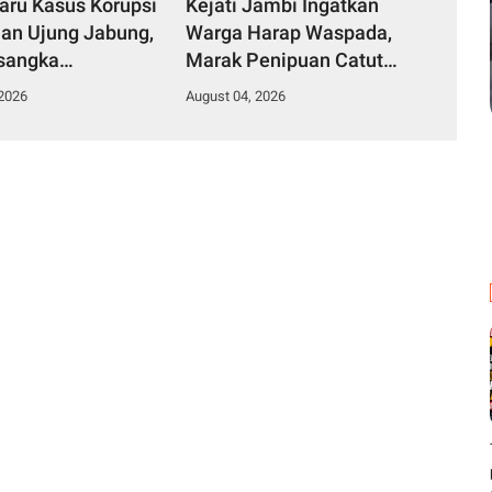
aru Kasus Korupsi
Kejati Jambi Ingatkan
an Ujung Jabung,
Warga Harap Waspada,
sangka
Marak Penipuan Catut
hkan ke JPU untuk
Nama Kajati hingga
 2026
August 04, 2026
Disidang
Asintel