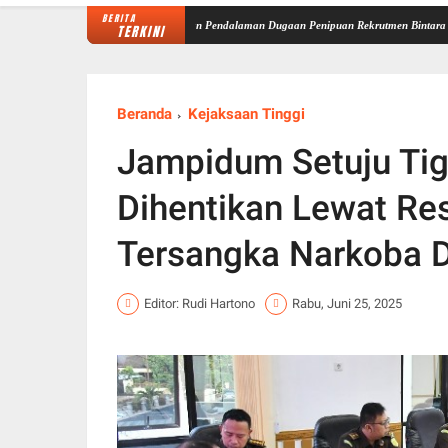
BERITA
aminal Mabes Polri Lakukan Pendalaman Dugaan Penipuan Rekrutmen Bintara di Polda Ja
TERKINI
Beranda
Kejaksaan Tinggi
Jampidum Setuju Tig
Dihentikan Lewat Res
Tersangka Narkoba Di
Editor: Rudi Hartono
Rabu, Juni 25, 2025