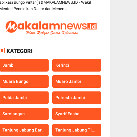
aplikasi Bungo Pintar.(ist)MAKALAMNEWS.ID - Wakil
Menteri Pendidikan Dasar dan Menen...
KATEGORI
Jambi
Kerinci
Muara Bungo
Muaro Jambi
Polda Jambi
Polresta Jambi
Sarolangun
Syarif Fasha
Tanjung Jabung Barat
Tanjung Jabung Timur