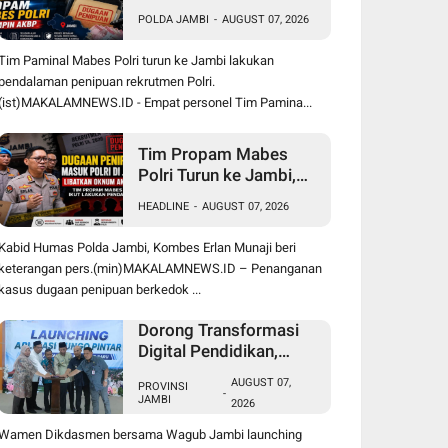
Lakukan Pendalaman
POLDA JAMBI
-
AUGUST 07, 2026
Dugaan Penipuan
Rekrutmen Bintara di
Tim Paminal Mabes Polri turun ke Jambi lakukan
Polda Jambi
pendalaman penipuan rekrutmen Polri.
(ist)MAKALAMNEWS.ID - Empat personel Tim Pamina...
Tim Propam Mabes
Polri Turun ke Jambi,
Bantu Dalami Kasus
HEADLINE
-
AUGUST 07, 2026
Dugaan Penipuan
Rekrutmen Bintara Polri
Kabid Humas Polda Jambi, Kombes Erlan Munaji beri
2026
keterangan pers.(min)MAKALAMNEWS.ID – Penanganan
kasus dugaan penipuan berkedok ...
Dorong Transformasi
Digital Pendidikan,
Wagub Sani Bersama
AUGUST 07,
PROVINSI
Wamen Dikdasmen
-
JAMBI
2026
Luncurkan Aplikasi
Bungo Pintar
Wamen Dikdasmen bersama Wagub Jambi launching