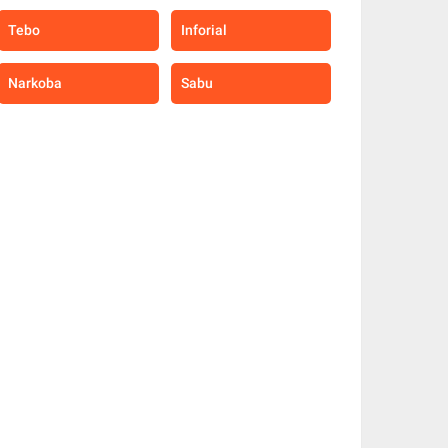
Tebo
Inforial
Narkoba
Sabu