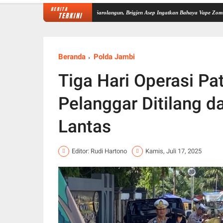
BERITA
mbi Perkuat Sinergi P4GN di Sarolangun, Brigjen Asep Ingatkan Bahaya Vape Zombie
Di
TERKINI
Beranda
Polda Jambi
Tiga Hari Operasi Pat
Pelanggar Ditilang d
Lantas
Editor: Rudi Hartono
Kamis, Juli 17, 2025