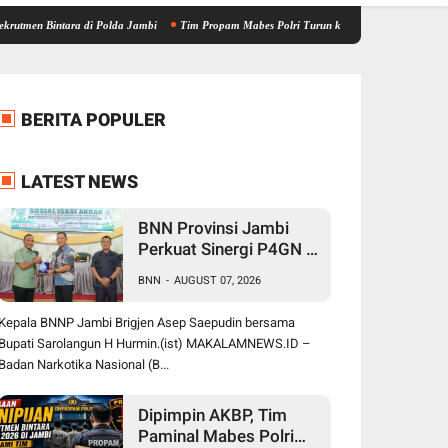
ntara di Polda Jambi
Tim Propam Mabes Polri Turun ke Jambi, Bantu Dalami Kasus Du
BERITA POPULER
LATEST NEWS
BNN Provinsi Jambi
Perkuat Sinergi P4GN di
Sarolangun, Brigjen
BNN
-
AUGUST 07, 2026
Asep Ingatkan Bahaya
Vape Zombie
Kepala BNNP Jambi Brigjen Asep Saepudin bersama
Bupati Sarolangun H Hurmin.(ist) MAKALAMNEWS.ID –
Badan Narkotika Nasional (B...
Dipimpin AKBP, Tim
Paminal Mabes Polri