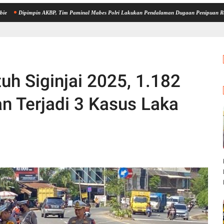
pimpin AKBP, Tim Paminal Mabes Polri Lakukan Pendalaman Dugaan Penipuan Rekrutmen Bi
uh Siginjai 2025, 1.182
an Terjadi 3 Kasus Laka