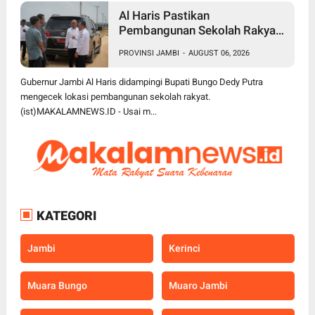
Al Haris Pastikan
Pembangunan Sekolah Rakyat
dan BTN Bungo Green City Beri
PROVINSI JAMBI
-
AUGUST 06, 2026
Manfaat bagi Masyarakat
Gubernur Jambi Al Haris didampingi Bupati Bungo Dedy Putra
mengecek lokasi pembangunan sekolah rakyat.
(ist)MAKALAMNEWS.ID - Usai m...
KATEGORI
Jambi
Kerinci
Muara Bungo
Muaro Jambi