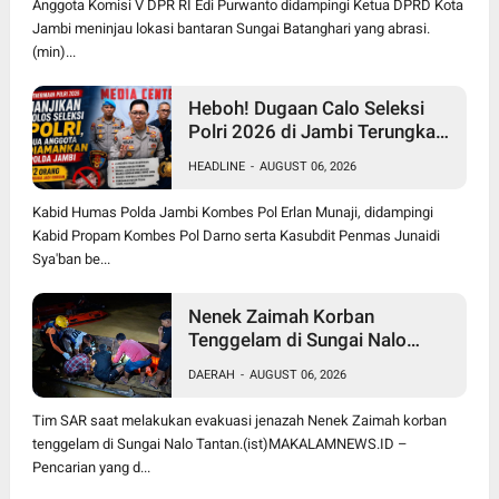
Anggota Komisi V DPR RI Edi Purwanto didampingi Ketua DPRD Kota
Jambi meninjau lokasi bantaran Sungai Batanghari yang abrasi.
(min)...
Heboh! Dugaan Calo Seleksi
Polri 2026 di Jambi Terungkap,
12 Orang jadi Korban, 2
HEADLINE
-
AUGUST 06, 2026
Anggota Diamankan
Kabid Humas Polda Jambi Kombes Pol Erlan Munaji, didampingi
Kabid Propam Kombes Pol Darno serta Kasubdit Penmas Junaidi
Sya'ban be...
Nenek Zaimah Korban
Tenggelam di Sungai Nalo
Tantan Ditemukan Meninggal
DAERAH
-
AUGUST 06, 2026
Dunia 3 Km dari Lokasi Awal
Tim SAR saat melakukan evakuasi jenazah Nenek Zaimah korban
tenggelam di Sungai Nalo Tantan.(ist)MAKALAMNEWS.ID –
Pencarian yang d...