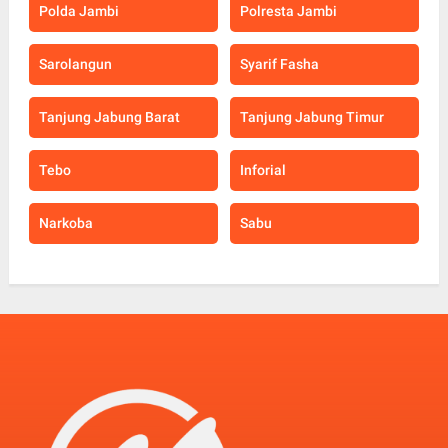
Polda Jambi
Polresta Jambi
Sarolangun
Syarif Fasha
Tanjung Jabung Barat
Tanjung Jabung Timur
Tebo
Inforial
Narkoba
Sabu