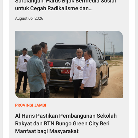
Sarolangun, Harus Bijak Bermedia Sosial
untuk Cegah Radikalisme dan
Perundungan
August 06, 2026
PROVINSI JAMBI
Al Haris Pastikan Pembangunan Sekolah
Rakyat dan BTN Bungo Green City Beri
Manfaat bagi Masyarakat