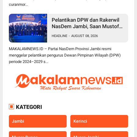
curanmor...
Pelantikan DPW dan Rakerwil
NasDem Jambi, Saan Mustofa
Dorong Kader Tingkatkan
HEADLINE
-
AUGUST 08, 2026
Perolehan Kursi 2029 Target
Tembus 4 Besar
MAKALAMNEWS.ID – Partai NasDem Provinsi Jambi resmi
menggelar pelantikan pengurus Dewan Pimpinan Wilayah (DPW)
periode 2024–2029 s...
KATEGORI
Jambi
Kerinci