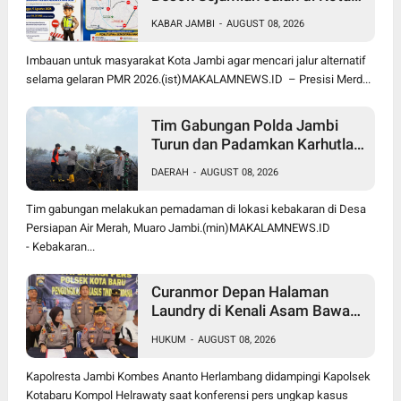
Jambi Ditutup, Polda Jambi
KABAR JAMBI
-
AUGUST 08, 2026
Imbau Masyarakat Gunakan
Jalur Alternatif
Imbauan untuk masyarakat Kota Jambi agar mencari jalur alternatif
selama gelaran PMR 2026.(ist)MAKALAMNEWS.ID – Presisi Merd...
Tim Gabungan Polda Jambi
Turun dan Padamkan Karhutla
50 Hektare di Desa Persiapan
DAERAH
-
AUGUST 08, 2026
Air Merah, Pemilik Lahan
Diselidiki
Tim gabungan melakukan pemadaman di lokasi kebakaran di Desa
Persiapan Air Merah, Muaro Jambi.(min)MAKALAMNEWS.ID
- Kebakaran...
Curanmor Depan Halaman
Laundry di Kenali Asam Bawah
Kota Jambi, Tiga Pelaku
HUKUM
-
AUGUST 08, 2026
Ditangkap Polisi
Kapolresta Jambi Kombes Ananto Herlambang didampingi Kapolsek
Kotabaru Kompol Helrawaty saat konferensi pers ungkap kasus