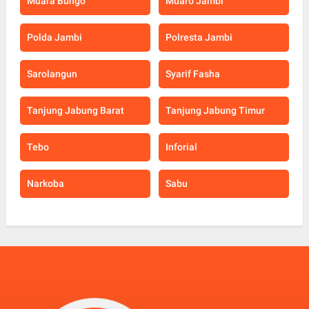
Muara Bungo
Muaro Jambi
Polda Jambi
Polresta Jambi
Sarolangun
Syarif Fasha
Tanjung Jabung Barat
Tanjung Jabung Timur
Tebo
Inforial
Narkoba
Sabu