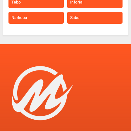
Tebo
Inforial
Narkoba
Sabu