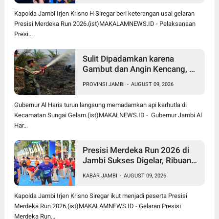
Kapolda Jambi Irjen Krisno H Siregar beri keterangan usai gelaran
Presisi Merdeka Run 2026.(ist)MAKALAMNEWS.ID - Pelaksanaan
Presi...
Sulit Dipadamkan karena
Gambut dan Angin Kencang, Al
Haris Turun Langsung Jibaku
PROVINSI JAMBI
-
AUGUST 09, 2026
Padamkan Karhutla di Sungai
Gelam
Gubernur Al Haris turun langsung memadamkan api karhutla di
Kecamatan Sungai Gelam.(ist)MAKALNEWS.ID - Gubernur Jambi Al
Har...
Presisi Merdeka Run 2026 di
Jambi Sukses Digelar, Ribuan
Peserta dari Berbagai Daerah
KABAR JAMBI
-
AUGUST 09, 2026
Ramaikan Event Nasional
Kapolda Jambi Irjen Krisno Siregar ikut menjadi peserta Presisi
Merdeka Run 2026.(ist)MAKALAMNEWS.ID - Gelaran Presisi
Merdeka Run...