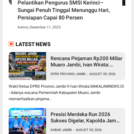
Pelantikan Pengurus SMSI Kerinci–
Sungai Penuh Tinggal Menunggu Hari,
Persiapan Capai 80 Persen
Kamis, Desember 11, 2025
LATEST NEWS
Rencana Pinjaman Rp200 Miliar
Muaro Jambi, Ivan Wirata:
Jangan Sekadar Berutang,
DPRD PROVINSI JAMBI
-
AUGUST 09, 2026
Harus jadi Investasi
Pembangunan
Wakil Ketua DPRD Provinsi Jambi H Ivan Wirata.MAKALAMNEWS.ID
- Adanya wacana Pemerintah Kabupaten Muaro Jambi
memanfaatkan pinjama...
Presisi Merdeka Run 2026
Sukses Digelar, Kapolda Jambi
Apresiasi Sinergi Polisi, Pemda
KABAR JAMBI
-
AUGUST 09, 2026
dan Masyarakat