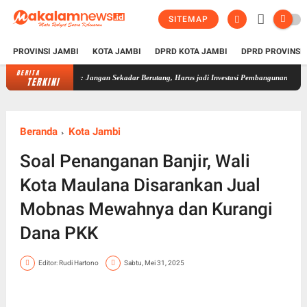
SITEMAP
PROVINSI JAMBI
KOTA JAMBI
DPRD KOTA JAMBI
DPRD PROVINSI
BERITA
Rencana Pinjaman Rp200 Miliar Muaro Jambi, Ivan Wirata: Jangan Sekada
TERKINI
Beranda
Kota Jambi
Soal Penanganan Banjir, Wali
Kota Maulana Disarankan Jual
Mobnas Mewahnya dan Kurangi
Dana PKK
Editor: Rudi Hartono
Sabtu, Mei 31, 2025