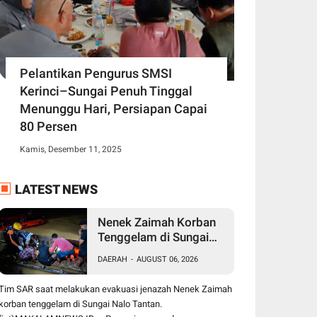
Pelantikan Pengurus SMSI
Kerinci–Sungai Penuh Tinggal
Menunggu Hari, Persiapan Capai
80 Persen
Kamis, Desember 11, 2025
LATEST NEWS
Nenek Zaimah Korban
Tenggelam di Sungai
Nalo Tantan Ditemukan
DAERAH
-
AUGUST 06, 2026
Meninggal Dunia 3 Km
dari Lokasi Awal
Tim SAR saat melakukan evakuasi jenazah Nenek Zaimah
korban tenggelam di Sungai Nalo Tantan.