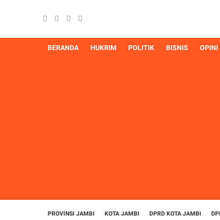
BERANDA
HUKRIM
POLITIK
BISNIS
OPINI
PROVINSI JAMBI
KOTA JAMBI
DPRD KOTA JAMBI
DP