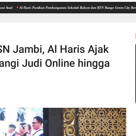
Al Haris Pastikan Pembangunan Sekolah Rakyat dan BTN Bungo Green City Beri Manfaat ba
SN Jambi, Al Haris Ajak
angi Judi Online hingga