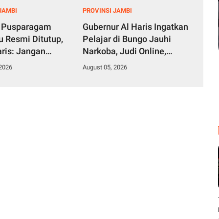
JAMBI
PROVINSI JAMBI
l Pusparagam
Gubernur Al Haris Ingatkan
u Resmi Ditutup,
Pelajar di Bungo Jauhi
aris: Jangan
Narkoba, Judi Online,
Malu dengan
Radikalisme dan Geng
 2026
August 05, 2026
Sendiri
Motor