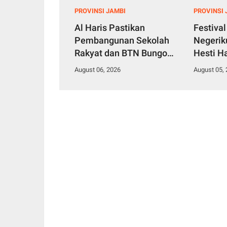
PROVINSI JAMBI
PROVINSI 
Al Haris Pastikan
Festiva
Pembangunan Sekolah
Negerik
Rakyat dan BTN Bungo
Hesti H
Green City Beri Manfaat
Pernah 
August 06, 2026
August 05,
bagi Masyarakat
Budaya 