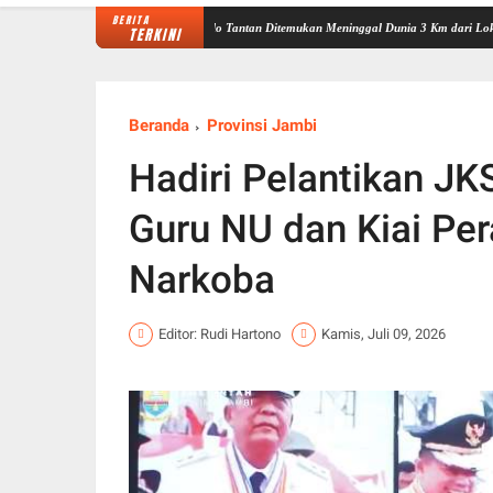
BERITA
n Tenggelam di Sungai Nalo Tantan Ditemukan Meninggal Dunia 3 Km dari Lokasi Awal
TERKINI
Beranda
Provinsi Jambi
Hadiri Pelantikan JK
Guru NU dan Kiai Per
Narkoba
Editor: Rudi Hartono
Kamis, Juli 09, 2026