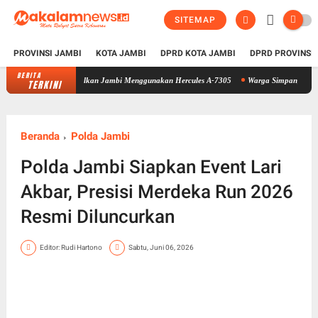
SITEMAP
PROVINSI JAMBI
KOTA JAMBI
DPRD KOTA JAMBI
DPRD PROVINSI
BERITA
-Akmil Tinggalkan Jambi Menggunakan Hercules A-7305
Warga Simpang Rimbo Gelar Syuk
TERKINI
Beranda
Polda Jambi
Polda Jambi Siapkan Event Lari
Akbar, Presisi Merdeka Run 2026
Resmi Diluncurkan
Editor: Rudi Hartono
Sabtu, Juni 06, 2026