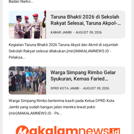
Badan Narko...
Taruna Bhakti 2026 di Sekolah
Rakyat Selesai, Taruna Akpol-
Akmil Tinggalkan Jambi
KABAR JAMBI
-
AUGUST 09, 2026
Menggunakan Hercules A-7305
Kegiatan Taruna Bhakti 2026 Taruna Akpol dan Akmil di sejumlah
Sekolah Rakyat selesai dilakukan.(min)MAKALAMNEWS.ID -
Pelaksa...
Warga Simpang Rimbo Gelar
Syukuran, Kemas Faried
Bangun Jalan 60 Meter Lewat
DPRD KOTA JAMBI
-
AUGUST 09, 2026
Pokir untuk Kenang Almarhum
Rafi Akbar
Warga Simpang Rimbo berterima kasih pada Ketua DPRD Kota
Jambi yang sudah bangun jalan mereka lewat pokir.
(min)MAKALAMNEWS.ID - Pe...