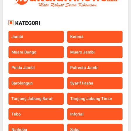
KATEGORI
Jambi
Kerinci
Muara Bungo
Muaro Jambi
Polda Jambi
Polresta Jambi
Sarolangun
Syarif Fasha
Tanjung Jabung Barat
Tanjung Jabung Timur
Tebo
Inforial
Narkoba
Sabu