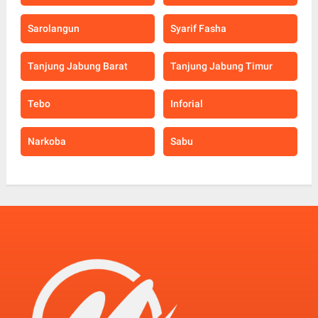
Sarolangun
Syarif Fasha
Tanjung Jabung Barat
Tanjung Jabung Timur
Tebo
Inforial
Narkoba
Sabu