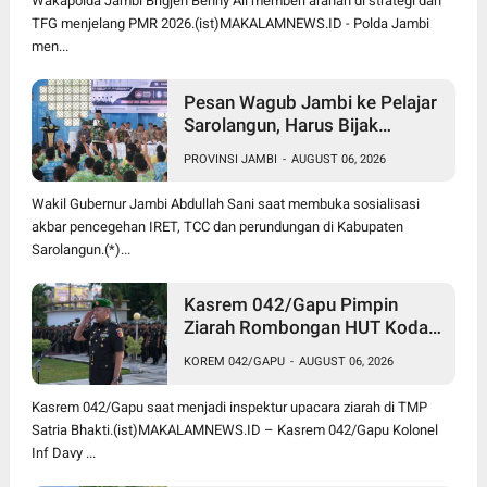
Wakapolda Jambi Brigjen Benny Ali memberi arahan di strategi dan
TFG menjelang PMR 2026.(ist)MAKALAMNEWS.ID - Polda Jambi
men...
Pesan Wagub Jambi ke Pelajar
Sarolangun, Harus Bijak
Bermedia Sosial untuk Cegah
PROVINSI JAMBI
-
AUGUST 06, 2026
Radikalisme dan Perundungan
Wakil Gubernur Jambi Abdullah Sani saat membuka sosialisasi
akbar pencegehan IRET, TCC dan perundungan di Kabupaten
Sarolangun.(*)...
Kasrem 042/Gapu Pimpin
Ziarah Rombongan HUT Kodam
XX/Tuanku Imam Bonjol di
KOREM 042/GAPU
-
AUGUST 06, 2026
TMP Satria Bhakti
Kasrem 042/Gapu saat menjadi inspektur upacara ziarah di TMP
Satria Bhakti.(ist)MAKALAMNEWS.ID – Kasrem 042/Gapu Kolonel
Inf Davy ...