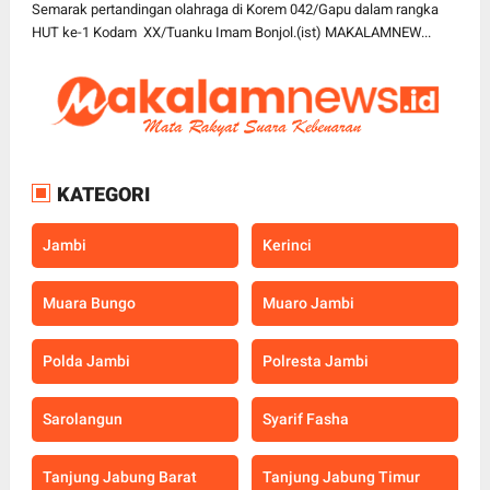
Semarak pertandingan olahraga di Korem 042/Gapu dalam rangka
HUT ke-1 Kodam XX/Tuanku Imam Bonjol.(ist) MAKALAMNEW...
KATEGORI
Jambi
Kerinci
Muara Bungo
Muaro Jambi
Polda Jambi
Polresta Jambi
Sarolangun
Syarif Fasha
Tanjung Jabung Barat
Tanjung Jabung Timur