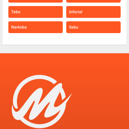
Tebo
Inforial
Narkoba
Sabu