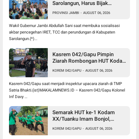
Sarolangun, Harus Bijak
Bermedia Sosial untuk Cegah
PROVINSI JAMBI
-
AUGUST 06, 2026
Radikalisme dan Perundungan
Wakil Gubernur Jambi Abdullah Sani saat membuka sosialisasi
akbar pencegehan IRET, TCC dan perundungan di Kabupaten
Sarolangun.(*)...
Kasrem 042/Gapu Pimpin
Ziarah Rombongan HUT Kodam
XX/Tuanku Imam Bonjol di
KOREM 042/GAPU
-
AUGUST 06, 2026
TMP Satria Bhakti
Kasrem 042/Gapu saat menjadi inspektur upacara ziarah di TMP
Satria Bhakti.(ist)MAKALAMNEWS.ID – Kasrem 042/Gapu Kolonel
Inf Davy ...
Semarak HUT ke-1 Kodam
XX/Tuanku Imam Bonjol,
Korem 042/Gapu Gelar
KOREM 042/GAPU
-
AUGUST 06, 2026
Turnamen Olahraga