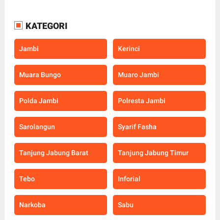
KATEGORI
Jambi
Kerinci
Muara Bungo
Muaro Jambi
Polda Jambi
Polresta Jambi
Sarolangun
Syarif Fasha
Tanjung Jabung Barat
Tanjung Jabung Timur
Tebo
Inforial
Narkoba
Sabu