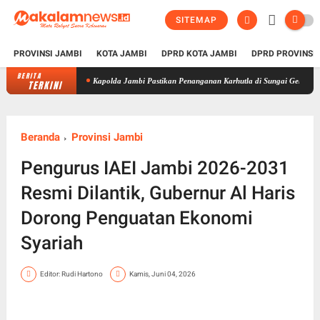
SITEMAP
PROVINSI JAMBI
KOTA JAMBI
DPRD KOTA JAMBI
DPRD PROVINSI
BERITA
Kapolda Jambi Pastikan Penanganan Karhutla di Sungai Gelam Terus Dilakuka
TERKINI
Beranda
Provinsi Jambi
Pengurus IAEI Jambi 2026-2031
Resmi Dilantik, Gubernur Al Haris
Dorong Penguatan Ekonomi
Syariah
Editor: Rudi Hartono
Kamis, Juni 04, 2026