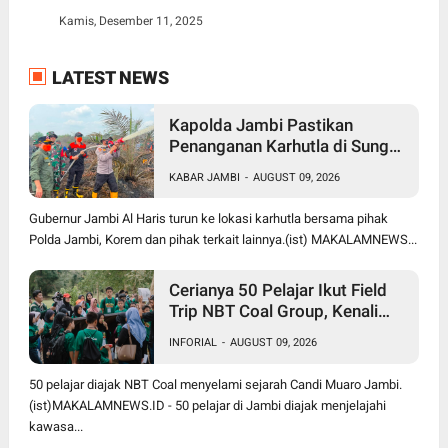
Kamis, Desember 11, 2025
LATEST NEWS
Kapolda Jambi Pastikan
Penanganan Karhutla di Sungai
Gelam Terus Dilakukan, Sinergi
KABAR JAMBI
-
AUGUST 09, 2026
TNI-Polri dan BPBD Diperkuat
Gubernur Jambi Al Haris turun ke lokasi karhutla bersama pihak
Polda Jambi, Korem dan pihak terkait lainnya.(ist) MAKALAMNEWS...
Cerianya 50 Pelajar Ikut Field
Trip NBT Coal Group, Kenali
Sejarah dan Budaya Muaro
INFORIAL
-
AUGUST 09, 2026
Jambi
50 pelajar diajak NBT Coal menyelami sejarah Candi Muaro Jambi.
(ist)MAKALAMNEWS.ID - 50 pelajar di Jambi diajak menjelajahi
kawasa...