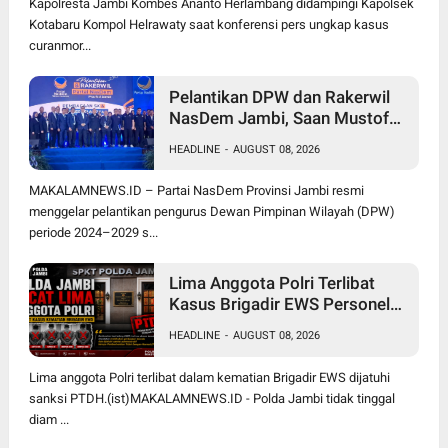
Kapolresta Jambi Kombes Ananto Herlambang didampingi Kapolsek
Kotabaru Kompol Helrawaty saat konferensi pers ungkap kasus
curanmor...
Pelantikan DPW dan Rakerwil
NasDem Jambi, Saan Mustofa
Dorong Kader Tingkatkan
HEADLINE
-
AUGUST 08, 2026
Perolehan Kursi 2029 Target
Tembus 4 Besar
MAKALAMNEWS.ID – Partai NasDem Provinsi Jambi resmi
menggelar pelantikan pengurus Dewan Pimpinan Wilayah (DPW)
periode 2024–2029 s...
Lima Anggota Polri Terlibat
Kasus Brigadir EWS Personel
Polres Tanjung Jabung Timur
HEADLINE
-
AUGUST 08, 2026
Akhirnya Dipecat
Lima anggota Polri terlibat dalam kematian Brigadir EWS dijatuhi
sanksi PTDH.(ist)MAKALAMNEWS.ID - Polda Jambi tidak tinggal
diam ...