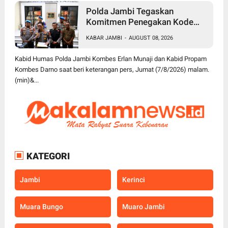
Polda Jambi Tegaskan
Komitmen Penegakan Kode
Etik Secara Tegas dan
KABAR JAMBI
-
AUGUST 08, 2026
Transparan, 5 Anggota Polri
Disanksi PTDH
Kabid Humas Polda Jambi Kombes Erlan Munaji dan Kabid Propam
Kombes Darno saat beri keterangan pers, Jumat (7/8/2026) malam.
(min)&...
KATEGORI
Jambi
Kerinci
Muara Bungo
Muaro Jambi