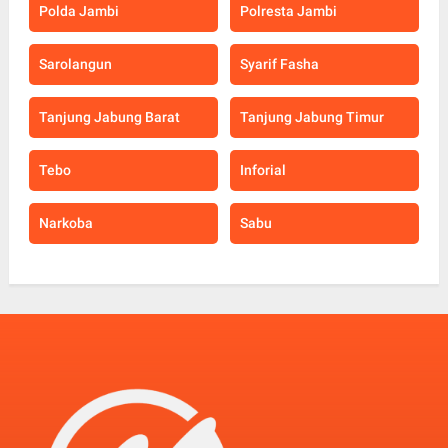
Polda Jambi
Polresta Jambi
Sarolangun
Syarif Fasha
Tanjung Jabung Barat
Tanjung Jabung Timur
Tebo
Inforial
Narkoba
Sabu