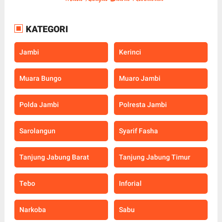
KATEGORI
Jambi
Kerinci
Muara Bungo
Muaro Jambi
Polda Jambi
Polresta Jambi
Sarolangun
Syarif Fasha
Tanjung Jabung Barat
Tanjung Jabung Timur
Tebo
Inforial
Narkoba
Sabu