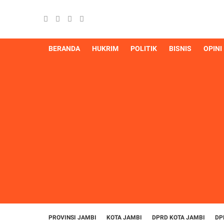
BERANDA
HUKRIM
POLITIK
BISNIS
OPINI
PROVINSI JAMBI
KOTA JAMBI
DPRD KOTA JAMBI
DP