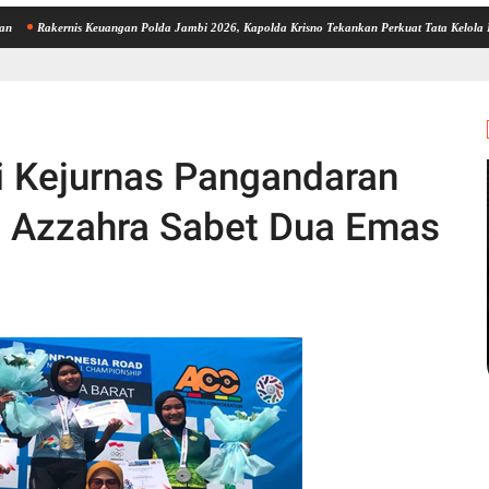
nis Keuangan Polda Jambi 2026, Kapolda Krisno Tekankan Perkuat Tata Kelola Keuangan ya
di Kejurnas Pangandaran
la Azzahra Sabet Dua Emas