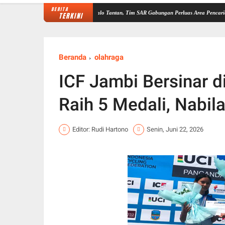
BERITA
carian Zaimah di Sungai Nalo Tantan, Tim SAR Gabungan Perluas Area Pencarian
Raker
TERKINI
Beranda
olahraga
ICF Jambi Bersinar 
Raih 5 Medali, Nabi
Editor: Rudi Hartono
Senin, Juni 22, 2026