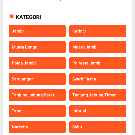
KATEGORI
Jambi
Kerinci
Muara Bungo
Muaro Jambi
Polda Jambi
Polresta Jambi
Sarolangun
Syarif Fasha
Tanjung Jabung Barat
Tanjung Jabung Timur
Tebo
Inforial
Narkoba
Sabu