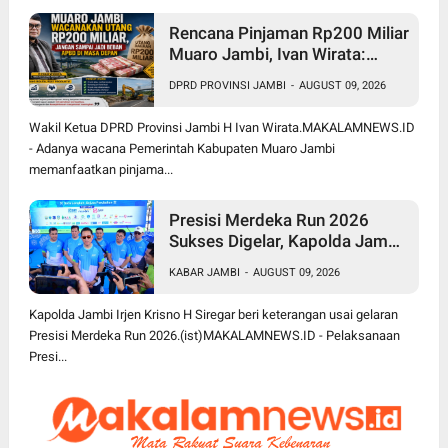
Rencana Pinjaman Rp200 Miliar
Muaro Jambi, Ivan Wirata:
Jangan Sekadar Berutang,
DPRD PROVINSI JAMBI
-
AUGUST 09, 2026
Harus jadi Investasi
Pembangunan
Wakil Ketua DPRD Provinsi Jambi H Ivan Wirata.MAKALAMNEWS.ID
- Adanya wacana Pemerintah Kabupaten Muaro Jambi
memanfaatkan pinjama...
Presisi Merdeka Run 2026
Sukses Digelar, Kapolda Jambi
Apresiasi Sinergi Polisi, Pemda
KABAR JAMBI
-
AUGUST 09, 2026
dan Masyarakat
Kapolda Jambi Irjen Krisno H Siregar beri keterangan usai gelaran
Presisi Merdeka Run 2026.(ist)MAKALAMNEWS.ID - Pelaksanaan
Presi...