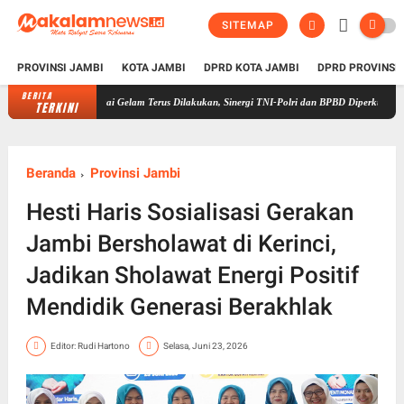
SITEMAP
PROVINSI JAMBI
KOTA JAMBI
DPRD KOTA JAMBI
DPRD PROVINSI
BERITA
a di Sungai Gelam Terus Dilakukan, Sinergi TNI-Polri dan BPBD Diperkuat
Cerianya 50
TERKINI
Beranda
Provinsi Jambi
Hesti Haris Sosialisasi Gerakan
Jambi Bersholawat di Kerinci,
Jadikan Sholawat Energi Positif
Mendidik Generasi Berakhlak
Editor: Rudi Hartono
Selasa, Juni 23, 2026