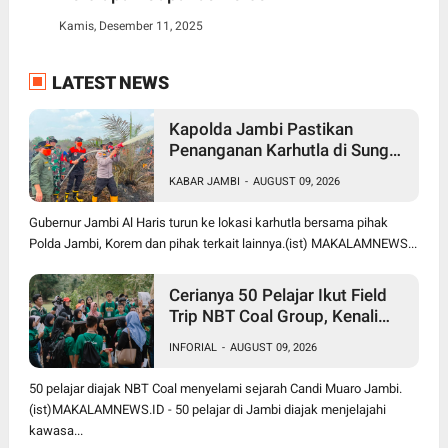
Kamis, Desember 11, 2025
LATEST NEWS
Kapolda Jambi Pastikan
Penanganan Karhutla di Sungai
Gelam Terus Dilakukan, Sinergi
KABAR JAMBI
-
AUGUST 09, 2026
TNI-Polri dan BPBD Diperkuat
Gubernur Jambi Al Haris turun ke lokasi karhutla bersama pihak
Polda Jambi, Korem dan pihak terkait lainnya.(ist) MAKALAMNEWS...
Cerianya 50 Pelajar Ikut Field
Trip NBT Coal Group, Kenali
Sejarah dan Budaya Muaro
INFORIAL
-
AUGUST 09, 2026
Jambi
50 pelajar diajak NBT Coal menyelami sejarah Candi Muaro Jambi.
(ist)MAKALAMNEWS.ID - 50 pelajar di Jambi diajak menjelajahi
kawasa...