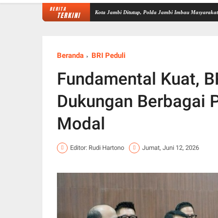
BERITA
6 Besok Sejumlah Jalan di Kota Jambi Ditutup, Polda Jambi Imbau Masyarakat Gunakan Jalu
TERKINI
Beranda
BRI Peduli
Fundamental Kuat, B
Dukungan Berbagai P
Modal
Editor: Rudi Hartono
Jumat, Juni 12, 2026