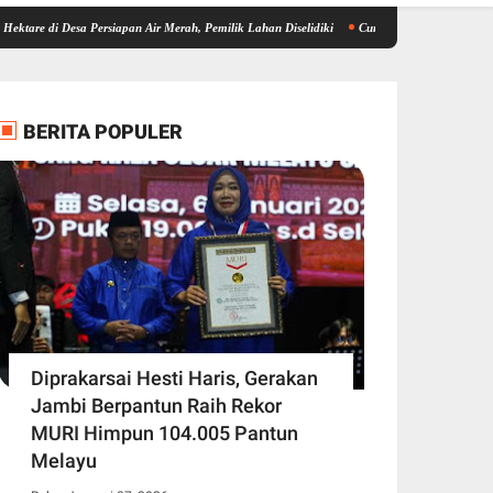
 Persiapan Air Merah, Pemilik Lahan Diselidiki
Curanmor Depan Halaman Laundry di K
BERITA POPULER
Diprakarsai Hesti Haris, Gerakan
Jambi Berpantun Raih Rekor
MURI Himpun 104.005 Pantun
Melayu