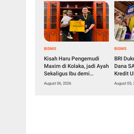
BISNIS
BISNIS
Kisah Haru Pengemudi
BRI Du
Maxim di Kolaka, jadi Ayah
Dana SA
Sekaligus Ibu demi
Kredit 
Membesarkan Anak Balita
Produkti
August 06, 2026
August 05,
Seorang Diri