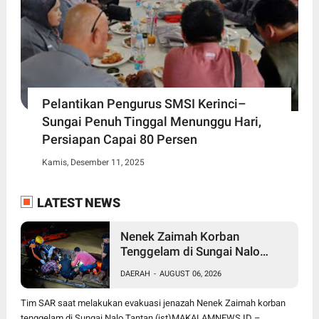
Pelantikan Pengurus SMSI Kerinci–
Sungai Penuh Tinggal Menunggu Hari,
Persiapan Capai 80 Persen
Kamis, Desember 11, 2025
LATEST NEWS
Nenek Zaimah Korban
Tenggelam di Sungai Nalo
Tantan Ditemukan Meninggal
DAERAH
-
AUGUST 06, 2026
Dunia 3 Km dari Lokasi Awal
Tim SAR saat melakukan evakuasi jenazah Nenek Zaimah korban
tenggelam di Sungai Nalo Tantan.(ist)MAKALAMNEWS.ID –