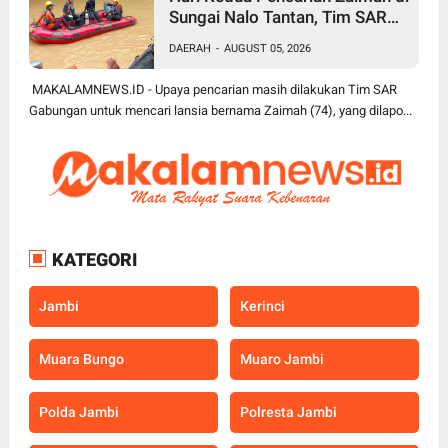
Sungai Nalo Tantan, Tim SAR
Gabungan Perluas Area
DAERAH
-
AUGUST 05, 2026
Pencarian
MAKALAMNEWS.ID - Upaya pencarian masih dilakukan Tim SAR
Gabungan untuk mencari lansia bernama Zaimah (74), yang dilapo...
KATEGORI
Jambi
Kerinci
Muara Bungo
Muaro Jambi
Polda Jambi
Polresta Jambi