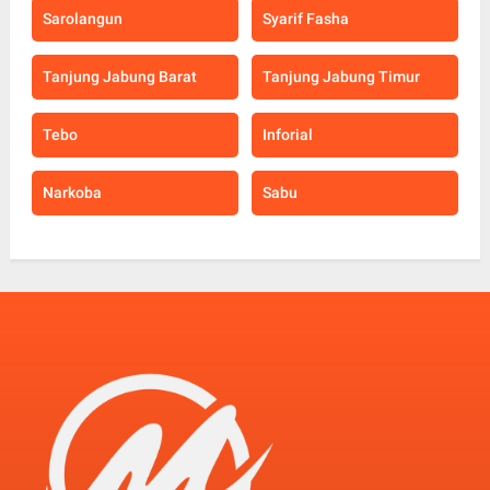
Sarolangun
Syarif Fasha
Tanjung Jabung Barat
Tanjung Jabung Timur
Tebo
Inforial
Narkoba
Sabu