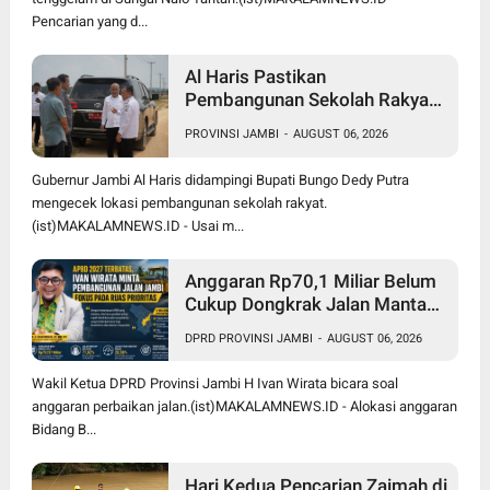
Pencarian yang d...
Al Haris Pastikan
Pembangunan Sekolah Rakyat
dan BTN Bungo Green City Beri
PROVINSI JAMBI
-
AUGUST 06, 2026
Manfaat bagi Masyarakat
Gubernur Jambi Al Haris didampingi Bupati Bungo Dedy Putra
mengecek lokasi pembangunan sekolah rakyat.
(ist)MAKALAMNEWS.ID - Usai m...
Anggaran Rp70,1 Miliar Belum
Cukup Dongkrak Jalan Mantap
di Jambi, Ivan Wirata Dorong
DPRD PROVINSI JAMBI
-
AUGUST 06, 2026
Pemprov Jemput Dana Pusat
Wakil Ketua DPRD Provinsi Jambi H Ivan Wirata bicara soal
anggaran perbaikan jalan.(ist)MAKALAMNEWS.ID - Alokasi anggaran
Bidang B...
Hari Kedua Pencarian Zaimah di