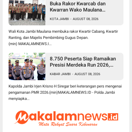
Buka Rakor Kwarcab dan
Kwarran Wako Maulana
Siapkan Jalur Prestasi SPMB,
KOTA JAMBI
-
AUGUST 08, 2026
Kemas Faried Targetkan 1.000
Pramuka Garuda
Wali Kota Jambi Maulana membuka rakor Kwartir Cabang, Kwartir
Ranting, dan Majelis Pembimbing Gugus Depan.
(min) MAKALAMNEWS.I...
8.750 Peserta Siap Ramaikan
Presisi Merdeka Run 2026,
Polda Jambi Turunkan 1.848
KABAR JAMBI
-
AUGUST 08, 2026
Personel untuk Pengamanan
Kapolda Jambi Irjen Krisno H Siregar beri keterangan pers mengenai
pengamanan PMR 2026.(min)MAKALAMNEWS.ID - Polda Jambi
menyiapka...