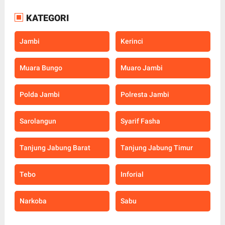
KATEGORI
Jambi
Kerinci
Muara Bungo
Muaro Jambi
Polda Jambi
Polresta Jambi
Sarolangun
Syarif Fasha
Tanjung Jabung Barat
Tanjung Jabung Timur
Tebo
Inforial
Narkoba
Sabu