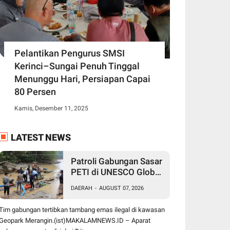
Pelantikan Pengurus SMSI
Kerinci–Sungai Penuh Tinggal
Menunggu Hari, Persiapan Capai
80 Persen
Kamis, Desember 11, 2025
LATEST NEWS
Patroli Gabungan Sasar
PETI di UNESCO Global
Geopark Merangin,
DAERAH
-
AUGUST 07, 2026
Polisi Amankan
Peralatan Digunakan
Tim gabungan tertibkan tambang emas ilegal di kawasan
Tambang Emas Ilegal
Geopark Merangin.(ist)MAKALAMNEWS.ID – Aparat