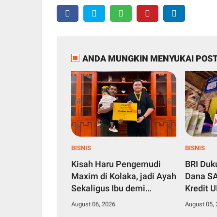
ANDA MUNGKIN MENYUKAI POST
BISNIS
BISNIS
Kisah Haru Pengemudi
BRI Du
Maxim di Kolaka, jadi Ayah
Dana SA
Sekaligus Ibu demi
Kredit 
Membesarkan Anak Balita
Produkti
August 06, 2026
August 05,
Seorang Diri