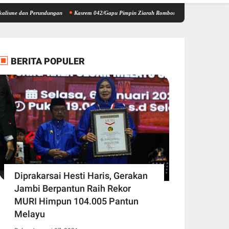
 Perundungan
Kasrem 042/Gapu Pimpin Ziarah Rombongan HUT Kodam XX/Tuanku Imam B
BERITA POPULER
Diprakarsai Hesti Haris, Gerakan
Jambi Berpantun Raih Rekor
MURI Himpun 104.005 Pantun
Melayu