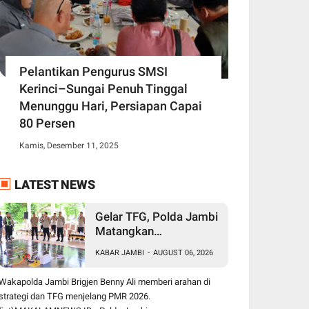
Pelantikan Pengurus SMSI
Kerinci–Sungai Penuh Tinggal
Menunggu Hari, Persiapan Capai
80 Persen
Kamis, Desember 11, 2025
LATEST NEWS
Gelar TFG, Polda Jambi
Matangkan
Pengamanan Presisi
KABAR JAMBI
-
AUGUST 06, 2026
Merdeka Run 2026,
Libatkan 1.750
Wakapolda Jambi Brigjen Benny Ali memberi arahan di
Personel
strategi dan TFG menjelang PMR 2026.