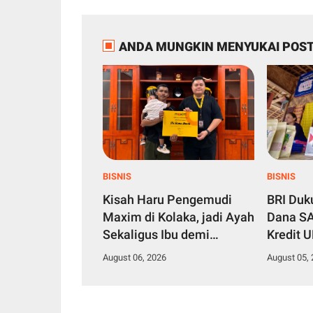
ANDA MUNGKIN MENYUKAI POST
BISNIS
BISNIS
Kisah Haru Pengemudi
BRI Du
Maxim di Kolaka, jadi Ayah
Dana SA
Sekaligus Ibu demi
Kredit 
Membesarkan Anak Balita
Produkti
August 06, 2026
August 05,
Seorang Diri