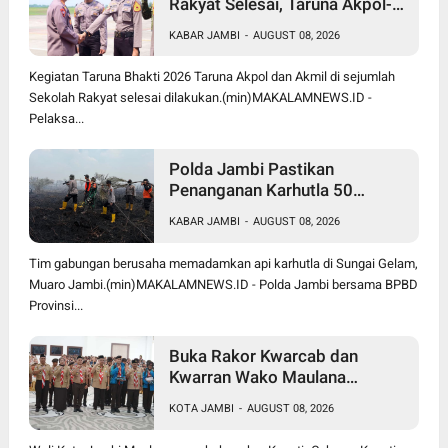
Rakyat Selesai, Taruna Akpol-
Akmil Tinggalkan Jambi
KABAR JAMBI
-
AUGUST 08, 2026
Menggunakan Hercules A-7305
Kegiatan Taruna Bhakti 2026 Taruna Akpol dan Akmil di sejumlah
Sekolah Rakyat selesai dilakukan.(min)MAKALAMNEWS.ID -
Pelaksa...
Polda Jambi Pastikan
Penanganan Karhutla 50
Hektare di Sungai Gelam
KABAR JAMBI
-
AUGUST 08, 2026
Berjalan Maksimal
Tim gabungan berusaha memadamkan api karhutla di Sungai Gelam,
Muaro Jambi.(min)MAKALAMNEWS.ID - Polda Jambi bersama BPBD
Provinsi...
Buka Rakor Kwarcab dan
Kwarran Wako Maulana
Siapkan Jalur Prestasi SPMB,
KOTA JAMBI
-
AUGUST 08, 2026
Kemas Faried Targetkan 1.000
Pramuka Garuda