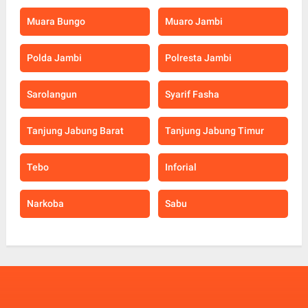
Muara Bungo
Muaro Jambi
Polda Jambi
Polresta Jambi
Sarolangun
Syarif Fasha
Tanjung Jabung Barat
Tanjung Jabung Timur
Tebo
Inforial
Narkoba
Sabu