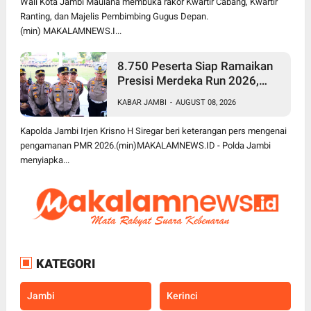
Wali Kota Jambi Maulana membuka rakor Kwartir Cabang, Kwartir
Ranting, dan Majelis Pembimbing Gugus Depan.
(min) MAKALAMNEWS.I...
8.750 Peserta Siap Ramaikan
Presisi Merdeka Run 2026,
Polda Jambi Turunkan 1.848
KABAR JAMBI
-
AUGUST 08, 2026
Personel untuk Pengamanan
Kapolda Jambi Irjen Krisno H Siregar beri keterangan pers mengenai
pengamanan PMR 2026.(min)MAKALAMNEWS.ID - Polda Jambi
menyiapka...
KATEGORI
Jambi
Kerinci