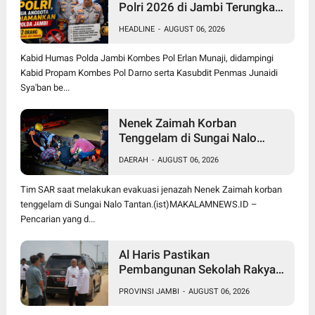
Polri 2026 di Jambi Terungkap,
12 Orang jadi Korban, 2
HEADLINE
-
AUGUST 06, 2026
Anggota Diamankan
Kabid Humas Polda Jambi Kombes Pol Erlan Munaji, didampingi
Kabid Propam Kombes Pol Darno serta Kasubdit Penmas Junaidi
Sya'ban be...
Nenek Zaimah Korban
Tenggelam di Sungai Nalo
Tantan Ditemukan Meninggal
DAERAH
-
AUGUST 06, 2026
Dunia 3 Km dari Lokasi Awal
Tim SAR saat melakukan evakuasi jenazah Nenek Zaimah korban
tenggelam di Sungai Nalo Tantan.(ist)MAKALAMNEWS.ID –
Pencarian yang d...
Al Haris Pastikan
Pembangunan Sekolah Rakyat
dan BTN Bungo Green City Beri
PROVINSI JAMBI
-
AUGUST 06, 2026
Manfaat bagi Masyarakat