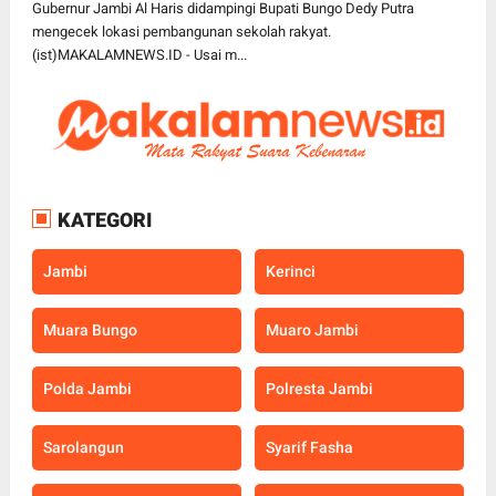
Gubernur Jambi Al Haris didampingi Bupati Bungo Dedy Putra
mengecek lokasi pembangunan sekolah rakyat.
(ist)MAKALAMNEWS.ID - Usai m...
KATEGORI
Jambi
Kerinci
Muara Bungo
Muaro Jambi
Polda Jambi
Polresta Jambi
Sarolangun
Syarif Fasha