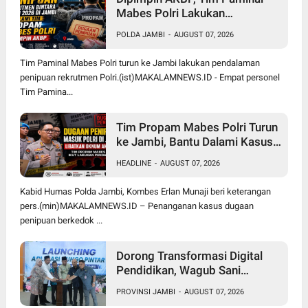
Mabes Polri Lakukan
Pendalaman Dugaan Penipuan
POLDA JAMBI
-
AUGUST 07, 2026
Rekrutmen Bintara di Polda
Jambi
Tim Paminal Mabes Polri turun ke Jambi lakukan pendalaman
penipuan rekrutmen Polri.(ist)MAKALAMNEWS.ID - Empat personel
Tim Pamina...
Tim Propam Mabes Polri Turun
ke Jambi, Bantu Dalami Kasus
Dugaan Penipuan Rekrutmen
HEADLINE
-
AUGUST 07, 2026
Bintara Polri 2026
Kabid Humas Polda Jambi, Kombes Erlan Munaji beri keterangan
pers.(min)MAKALAMNEWS.ID – Penanganan kasus dugaan
penipuan berkedok ...
Dorong Transformasi Digital
Pendidikan, Wagub Sani
Bersama Wamen Dikdasmen
PROVINSI JAMBI
-
AUGUST 07, 2026
Luncurkan Aplikasi Bungo