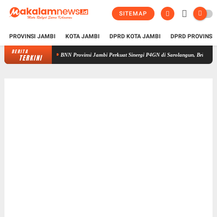
SITEMAP
PROVINSI JAMBI
KOTA JAMBI
DPRD KOTA JAMBI
DPRD PROVINSI
BERITA
BNN Provinsi Jambi Perkuat Sinergi P4GN di Sarolangun, Brigjen Asep Ingat
TERKINI