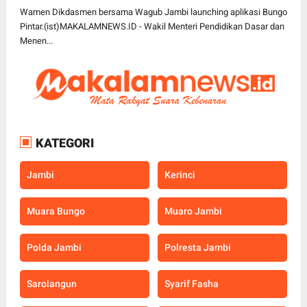
Pintar
Wamen Dikdasmen bersama Wagub Jambi launching aplikasi Bungo
Pintar.(ist)MAKALAMNEWS.ID - Wakil Menteri Pendidikan Dasar dan
Menen...
KATEGORI
Jambi
Kerinci
Muara Bungo
Muaro Jambi
Polda Jambi
Polresta Jambi
Sarolangun
Syarif Fasha