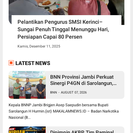
Pelantikan Pengurus SMSI Kerinci–
Sungai Penuh Tinggal Menunggu Hari,
Persiapan Capai 80 Persen
Kamis, Desember 11, 2025
LATEST NEWS
BNN Provinsi Jambi Perkuat
Sinergi P4GN di Sarolangun,
Brigjen Asep Ingatkan Bahaya
BNN
-
AUGUST 07, 2026
Vape Zombie
Kepala BNNP Jambi Brigjen Asep Saepudin bersama Bupati
Sarolangun H Hurmin.(ist) MAKALAMNEWS.ID – Badan Narkotika
Nasional (B...
Dipimpin AKBP, Tim Paminal