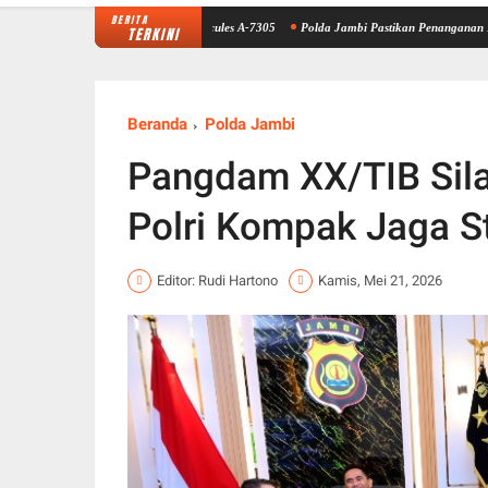
BERITA
kan Jambi Menggunakan Hercules A-7305
Polda Jambi Pastikan Penanganan Karhutla 50 H
TERKINI
Beranda
Polda Jambi
Pangdam XX/TIB Sila
Polri Kompak Jaga S
Editor: Rudi Hartono
Kamis, Mei 21, 2026