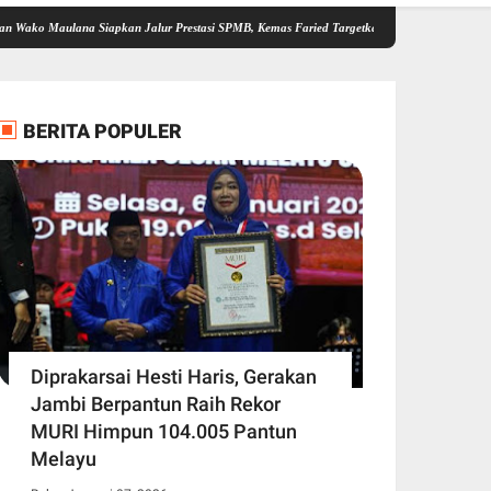
ana Siapkan Jalur Prestasi SPMB, Kemas Faried Targetkan 1.000 Pramuka Garuda
8.75
BERITA POPULER
Diprakarsai Hesti Haris, Gerakan
Jambi Berpantun Raih Rekor
MURI Himpun 104.005 Pantun
Melayu