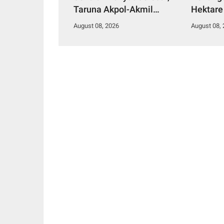
Taruna Akpol-Akmil
Hektare
Tinggalkan Jambi
Berjala
August 08, 2026
August 08,
Menggunakan Hercules A-
7305