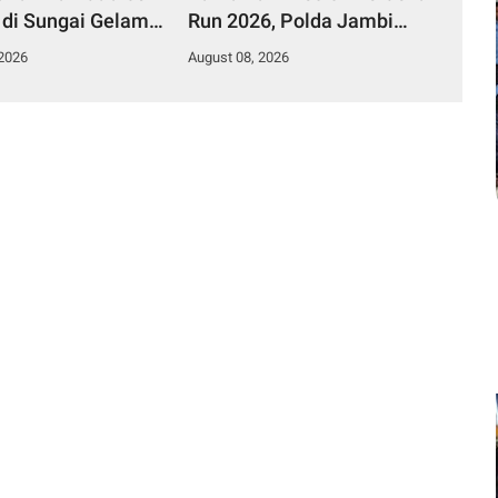
 di Sungai Gelam
Run 2026, Polda Jambi
n Maksimal
Turunkan 1.848 Personel
 2026
August 08, 2026
untuk Pengamanan