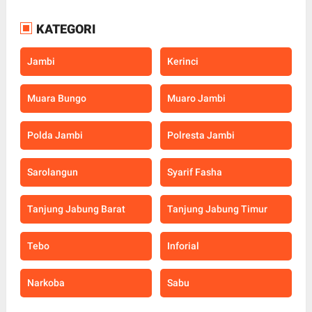
KATEGORI
Jambi
Kerinci
Muara Bungo
Muaro Jambi
Polda Jambi
Polresta Jambi
Sarolangun
Syarif Fasha
Tanjung Jabung Barat
Tanjung Jabung Timur
Tebo
Inforial
Narkoba
Sabu