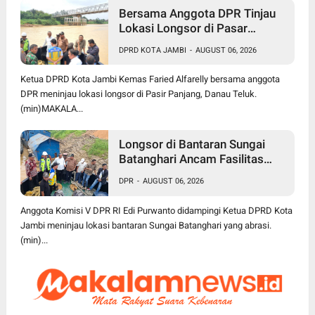
Bersama Anggota DPR Tinjau
Lokasi Longsor di Pasar
Panjang, Ketua DPRD Kota
DPRD KOTA JAMBI
-
AUGUST 06, 2026
Jambi Dorong Pusat Bangun
Turap Sungai Batanghari
Ketua DPRD Kota Jambi Kemas Faried Alfarelly bersama anggota
DPR meninjau lokasi longsor di Pasir Panjang, Danau Teluk.
(min)MAKALA...
Longsor di Bantaran Sungai
Batanghari Ancam Fasilitas
Vital di Pasir Panjang, Edi
DPR
-
AUGUST 06, 2026
Purwanto Siap Perjuangkan
Pembangunan Turap
Anggota Komisi V DPR RI Edi Purwanto didampingi Ketua DPRD Kota
Jambi meninjau lokasi bantaran Sungai Batanghari yang abrasi.
(min)...