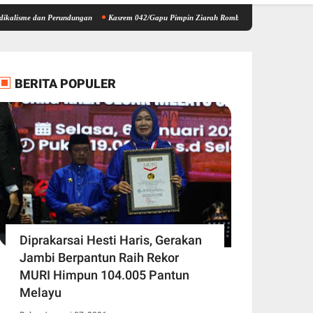
n Perundungan
Kasrem 042/Gapu Pimpin Ziarah Rombongan HUT Kodam XX/Tuanku Imam
BERITA POPULER
Diprakarsai Hesti Haris, Gerakan
Jambi Berpantun Raih Rekor
MURI Himpun 104.005 Pantun
Melayu