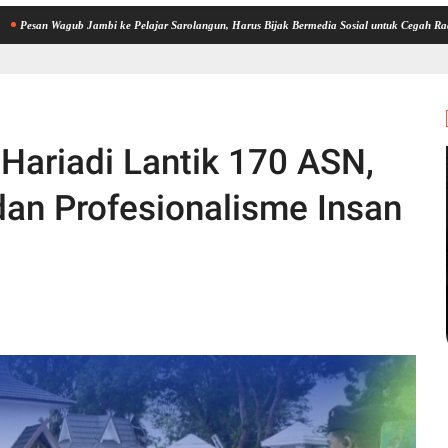
gub Jambi ke Pelajar Sarolangun, Harus Bijak Bermedia Sosial untuk Cegah Radikalisme da
Hariadi Lantik 170 ASN,
dan Profesionalisme Insan