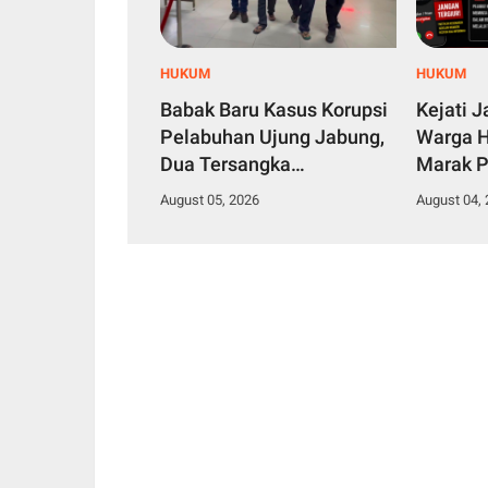
HUKUM
HUKUM
Babak Baru Kasus Korupsi
Kejati 
Pelabuhan Ujung Jabung,
Warga H
Dua Tersangka
Marak P
Dilimpahkan ke JPU untuk
Nama Ka
August 05, 2026
August 04,
Segera Disidang
Asintel