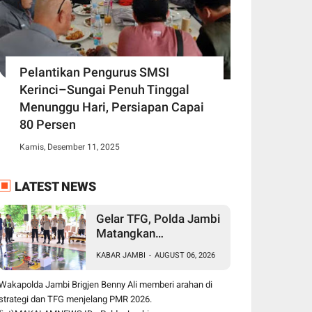
Pelantikan Pengurus SMSI
Kerinci–Sungai Penuh Tinggal
Menunggu Hari, Persiapan Capai
80 Persen
Kamis, Desember 11, 2025
LATEST NEWS
Gelar TFG, Polda Jambi
Matangkan
Pengamanan Presisi
KABAR JAMBI
-
AUGUST 06, 2026
Merdeka Run 2026,
Libatkan 1.750
Wakapolda Jambi Brigjen Benny Ali memberi arahan di
Personel
strategi dan TFG menjelang PMR 2026.