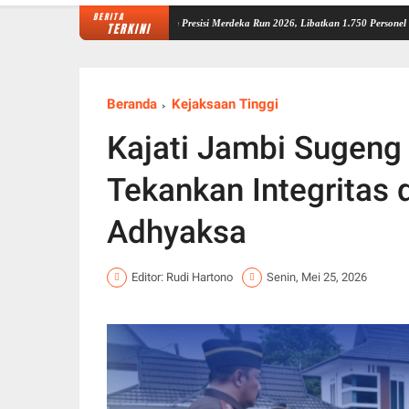
BERITA
i Matangkan Pengamanan Presisi Merdeka Run 2026, Libatkan 1.750 Personel
Pesan Wa
TERKINI
Beranda
Kejaksaan Tinggi
Kajati Jambi Sugeng 
Tekankan Integritas 
Adhyaksa
Editor: Rudi Hartono
Senin, Mei 25, 2026