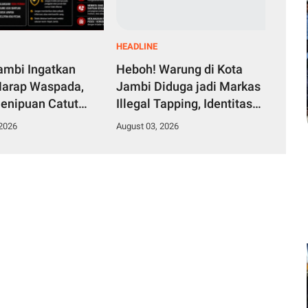
HEADLINE
Jambi Ingatkan
Heboh! Warung di Kota
arap Waspada,
Jambi Diduga jadi Markas
enipuan Catut
Illegal Tapping, Identitas
jati hingga
Pelaku Pencurian Minyak
 2026
August 03, 2026
Pertamina Sudah
Diketahui