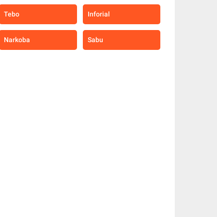
Tebo
Inforial
Narkoba
Sabu