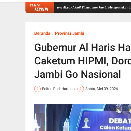
BERITA
6 di Sekolah Rakyat Selesai, Taruna Akpol-Akmil Tinggalkan Jambi Menggunakan Hercules A
TERKINI
Beranda
Provinsi Jambi
Gubernur Al Haris Ha
Caketum HIPMI, Dor
Jambi Go Nasional
Editor: Rudi Hartono
Sabtu, Mei 09, 2026