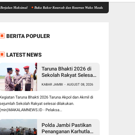
 Maksimal
Buka Rakor Kwarcab dan Kwarran Wako Maulana Siapkan Jalur Prestasi SPMB
BERITA POPULER
LATEST NEWS
Taruna Bhakti 2026 di
Sekolah Rakyat Selesai,
Taruna Akpol-Akmil
KABAR JAMBI
-
AUGUST 08, 2026
Tinggalkan Jambi
Menggunakan Hercules
Kegiatan Taruna Bhakti 2026 Taruna Akpol dan Akmil di
A-7305
sejumlah Sekolah Rakyat selesai dilakukan.
(min)MAKALAMNEWS.ID - Pelaksa...
Polda Jambi Pastikan
Penanganan Karhutla