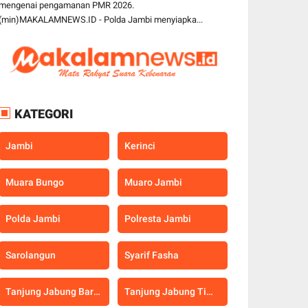
mengenai pengamanan PMR 2026.
(min)MAKALAMNEWS.ID - Polda Jambi menyiapka...
KATEGORI
Jambi
Kerinci
Muara Bungo
Muaro Jambi
Polda Jambi
Polresta Jambi
Sarolangun
Syarif Fasha
Tanjung Jabung Barat
Tanjung Jabung Timur