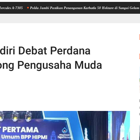
-7305
Polda Jambi Pastikan Penanganan Karhutla 50 Hektare di Sungai Gelam Berjalan
diri Debat Perdana
ong Pengusaha Muda