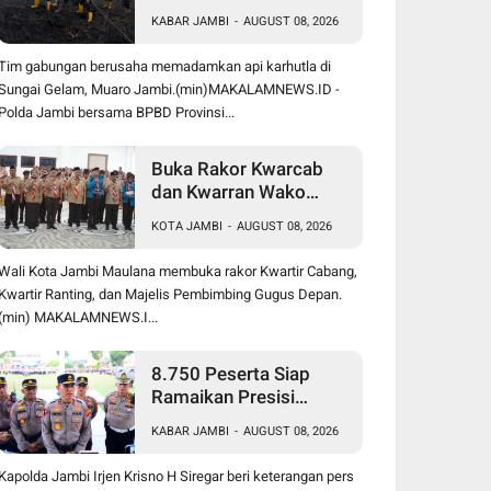
50 Hektare di Sungai
KABAR JAMBI
-
AUGUST 08, 2026
Gelam Berjalan
Maksimal
Tim gabungan berusaha memadamkan api karhutla di
Sungai Gelam, Muaro Jambi.(min)MAKALAMNEWS.ID -
Polda Jambi bersama BPBD Provinsi...
Buka Rakor Kwarcab
dan Kwarran Wako
Maulana Siapkan Jalur
KOTA JAMBI
-
AUGUST 08, 2026
Prestasi SPMB, Kemas
Faried Targetkan 1.000
Wali Kota Jambi Maulana membuka rakor Kwartir Cabang,
Pramuka Garuda
Kwartir Ranting, dan Majelis Pembimbing Gugus Depan.
(min) MAKALAMNEWS.I...
8.750 Peserta Siap
Ramaikan Presisi
Merdeka Run 2026,
KABAR JAMBI
-
AUGUST 08, 2026
Polda Jambi Turunkan
1.848 Personel untuk
Kapolda Jambi Irjen Krisno H Siregar beri keterangan pers
Pengamanan