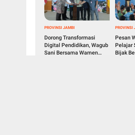
PROVINSI JAMBI
PROVINSI 
Dorong Transformasi
Pesan 
Digital Pendidikan, Wagub
Pelajar
Sani Bersama Wamen
Bijak B
Dikdasmen Luncurkan
untuk C
August 07, 2026
August 06,
Aplikasi Bungo Pintar
dan Pe
Provinsi