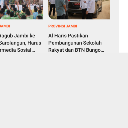
JAMBI
PROVINSI JAMBI
Wagub Jambi ke
Al Haris Pastikan
 Sarolangun, Harus
Pembangunan Sekolah
ermedia Sosial
Rakyat dan BTN Bungo
egah Radikalisme
Green City Beri Manfaat
 2026
August 06, 2026
rundungan
bagi Masyarakat
 Jambi
Tentang Kami