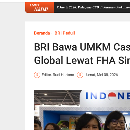
BERITA
n Masyarakat
Puncak PMR Jambi 2026, Pedagang CFD di Kawasan Perkantoran Telanaipu
TERKINI
Beranda
BRI Peduli
BRI Bawa UMKM Casa
Global Lewat FHA Si
Editor: Rudi Hartono
Jumat, Mei 08, 2026