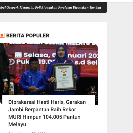
rk Merangin, Polisi Amankan Peralatan Digunakan Tambang Emas Ilegal
Gelar TFG, Pol
BERITA POPULER
Diprakarsai Hesti Haris, Gerakan
Jambi Berpantun Raih Rekor
MURI Himpun 104.005 Pantun
Melayu