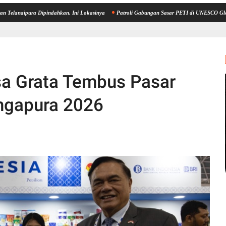
ra Dipindahkan, Ini Lokasinya
Patroli Gabungan Sasar PETI di UNESCO Global Geopa
 Grata Tembus Pasar
ngapura 2026