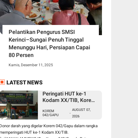
Pelantikan Pengurus SMSI
Kerinci–Sungai Penuh Tinggal
Menunggu Hari, Persiapan Capai
80 Persen
Kamis, Desember 11, 2025
LATEST NEWS
Peringati HUT ke-1
Kodam XX/TIB, Korem
042/Gapu Gelar Donor
AUGUST 07,
KOREM
Darah untuk Bantu
-
042/GAPU
2026
Penuhi Kebutuhan
Masyarakat
Donor darah yang digelar Korem 042/Gapu dalam rangka
memperingati HUT ke-1 Kodam XX/TIB.