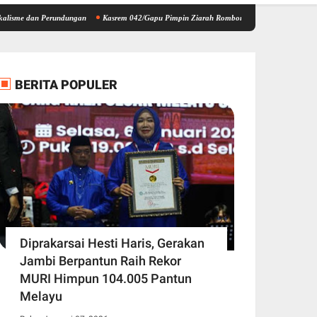
Perundungan
Kasrem 042/Gapu Pimpin Ziarah Rombongan HUT Kodam XX/Tuanku Imam Bo
BERITA POPULER
Diprakarsai Hesti Haris, Gerakan
Jambi Berpantun Raih Rekor
MURI Himpun 104.005 Pantun
Melayu