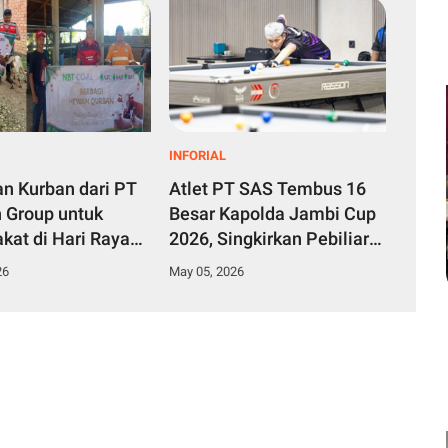
INFORIAL
n Kurban dari PT
Atlet PT SAS Tembus 16
 Group untuk
Besar Kapolda Jambi Cup
kat di Hari Raya
2026, Singkirkan Pebiliar
ha 2026
Nasional dan Filipina
26
May 05, 2026