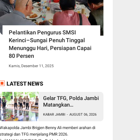
Pelantikan Pengurus SMSI
Kerinci–Sungai Penuh Tinggal
Menunggu Hari, Persiapan Capai
80 Persen
Kamis, Desember 11, 2025
LATEST NEWS
Gelar TFG, Polda Jambi
Matangkan
Pengamanan Presisi
KABAR JAMBI
-
AUGUST 06, 2026
Merdeka Run 2026,
Libatkan 1.750
Wakapolda Jambi Brigjen Benny Ali memberi arahan di
Personel
strategi dan TFG menjelang PMR 2026.