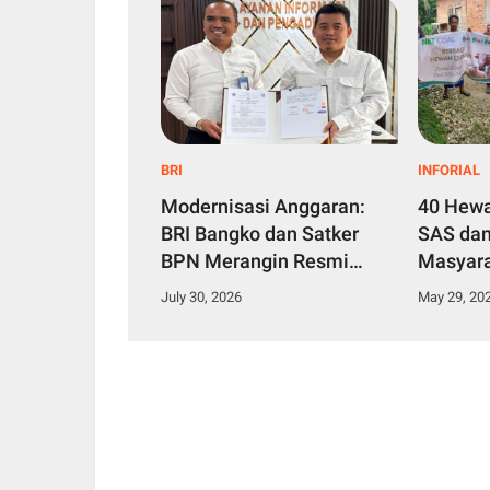
BRI
INFORIAL
Modernisasi Anggaran:
40 Hewa
BRI Bangko dan Satker
SAS dan
BPN Merangin Resmi
Masyara
Teken PKS Penerbitan
Idul Ad
July 30, 2026
May 29, 20
KKP