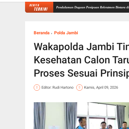
BERITA
minal Mabes Polri Lakukan Pendalaman Dugaan Penipuan Rekrutmen Bintara di Polda Jamb
TERKINI
Beranda
Polda Jambi
Wakapolda Jambi Ti
Kesehatan Calon Tar
Proses Sesuai Prinsi
Editor: Rudi Hartono
Kamis, April 09, 2026