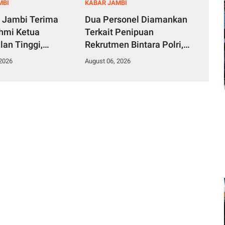
MBI
KABAR JAMBI
 Jambi Terima
Dua Personel Diamankan
ahmi Ketua
Terkait Penipuan
lan Tinggi,
Rekrutmen Bintara Polri,
 Sinergi
Polda Jambi Komitmen
 2026
August 06, 2026
kan Hukum
Tindak Tegas