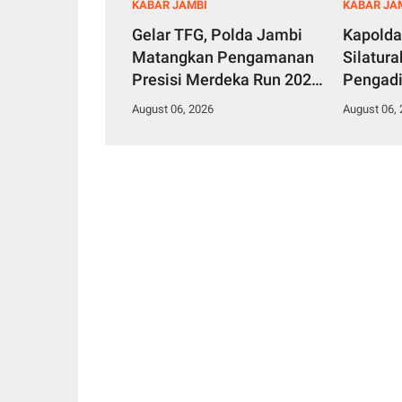
KABAR JAMBI
KABAR JA
Gelar TFG, Polda Jambi
Kapolda
Matangkan Pengamanan
Silatur
Presisi Merdeka Run 2026,
Pengadi
Libatkan 1.750 Personel
Perkuat
August 06, 2026
August 06,
Penega