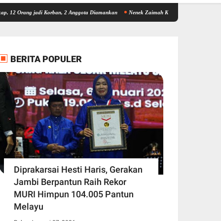
g jadi Korban, 2 Anggota Diamankan
Nenek Zaimah Korban Tenggelam di Sungai Nalo Ta
BERITA POPULER
Diprakarsai Hesti Haris, Gerakan
Jambi Berpantun Raih Rekor
MURI Himpun 104.005 Pantun
Melayu