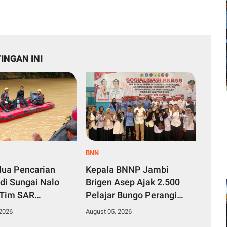
INGAN INI
BNN
dua Pencarian
Kepala BNNP Jambi
di Sungai Nalo
Brigen Asep Ajak 2.500
 Tim SAR
Pelajar Bungo Perangi
n Perluas Area
Narkoba demi Menuju
 2026
August 05, 2026
an
Indonesia Emas 2045