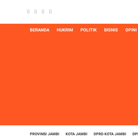
BERANDA
HUKRIM
POLITIK
BISNIS
OPINI
PROVINSI JAMBI
KOTA JAMBI
DPRD KOTA JAMBI
DP