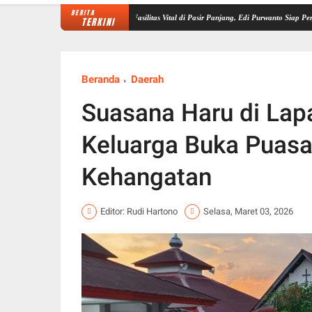
BERITA
Sungai Batanghari Ancam Fasilitas Vital di Pasir Panjang, Edi Purwanto Siap Perjuangkan 
TERKINI
Beranda
Daerah
Suasana Haru di La
Keluarga Buka Puas
Kehangatan
Editor: Rudi Hartono
Selasa, Maret 03, 2026