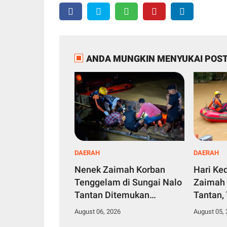
ANDA MUNGKIN MENYUKAI POST
DAERAH
DAERAH
Nenek Zaimah Korban
Hari Ke
Tenggelam di Sungai Nalo
Zaimah 
Tantan Ditemukan
Tantan,
Meninggal Dunia 3 Km dari
Gabunga
August 06, 2026
August 05,
Lokasi Awal
Pencari