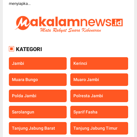
menyiapka...
KATEGORI
Jambi
Kerinci
Muara Bungo
Muaro Jambi
Polda Jambi
Polresta Jambi
Sarolangun
Syarif Fasha
Tanjung Jabung Barat
Tanjung Jabung Timur