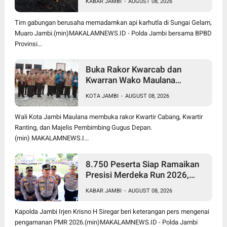
KABAR JAMBI
-
AUGUST 08, 2026
Berjalan Maksimal
Tim gabungan berusaha memadamkan api karhutla di Sungai Gelam,
Muaro Jambi.(min)MAKALAMNEWS.ID - Polda Jambi bersama BPBD
Provinsi...
Buka Rakor Kwarcab dan
Kwarran Wako Maulana
Siapkan Jalur Prestasi SPMB,
KOTA JAMBI
-
AUGUST 08, 2026
Kemas Faried Targetkan 1.000
Pramuka Garuda
Wali Kota Jambi Maulana membuka rakor Kwartir Cabang, Kwartir
Ranting, dan Majelis Pembimbing Gugus Depan.
(min) MAKALAMNEWS.I...
8.750 Peserta Siap Ramaikan
Presisi Merdeka Run 2026,
Polda Jambi Turunkan 1.848
KABAR JAMBI
-
AUGUST 08, 2026
Personel untuk Pengamanan
Kapolda Jambi Irjen Krisno H Siregar beri keterangan pers mengenai
pengamanan PMR 2026.(min)MAKALAMNEWS.ID - Polda Jambi