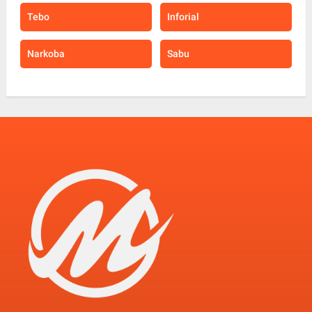
Tebo
Inforial
Narkoba
Sabu