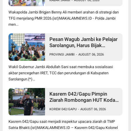
KABAR JAMBI
-
AUGUST 06, 2026
Libatkan 1.750 Personel
Wakapolda Jambi Brigjen Benny Ali memberi arahan di strategi dan
TFG menjelang PMR 2026.(ist)MAKALAMNEWS.ID - Polda Jambi
men...
Pesan Wagub Jambi ke Pelajar
Sarolangun, Harus Bijak
Bermedia Sosial untuk Cegah
PROVINSI JAMBI
-
AUGUST 06, 2026
Radikalisme dan Perundungan
Wakil Gubernur Jambi Abdullah Sani saat membuka sosialisasi
akbar pencegehan IRET, TCC dan perundungan di Kabupaten
Sarolangun.(*)...
Kasrem 042/Gapu Pimpin
Ziarah Rombongan HUT Kodam
XX/Tuanku Imam Bonjol di
KOREM 042/GAPU
-
AUGUST 06, 2026
TMP Satria Bhakti
Kasrem 042/Gapu saat menjadi inspektur upacara ziarah di TMP
Satria Bhakti.(ist)MAKALAMNEWS.ID – Kasrem 042/Gapu Kolonel