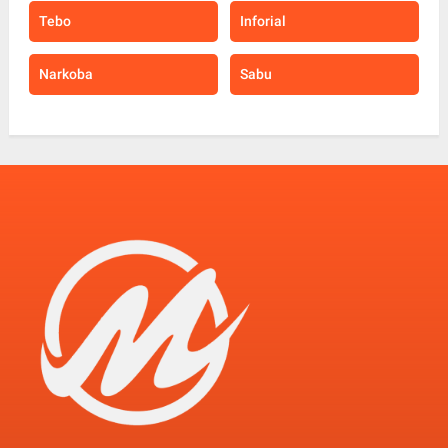
Tebo
Inforial
Narkoba
Sabu