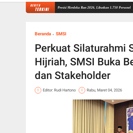
BERITA
i Matangkan Pengamanan Presisi Merdeka Run 2026, Libatkan 1.750 Personel
Pesan Wa
TERKINI
Beranda
SMSI
Perkuat Silaturahmi
Hijriah, SMSI Buka B
dan Stakeholder
Editor: Rudi Hartono
Rabu, Maret 04, 2026