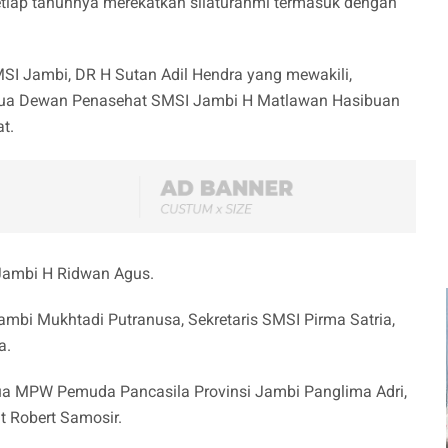
setiap tahunnya merekatkan silaturahmi termasuk dengan
SI Jambi, DR H Sutan Adil Hendra yang mewakili,
tua Dewan Penasehat SMSI Jambi H Matlawan Hasibuan
at.
 Jambi H Ridwan Agus.
ambi Mukhtadi Putranusa, Sekretaris SMSI Pirma Satria,
a.
tua MPW Pemuda Pancasila Provinsi Jambi Panglima Adri,
t Robert Samosir.