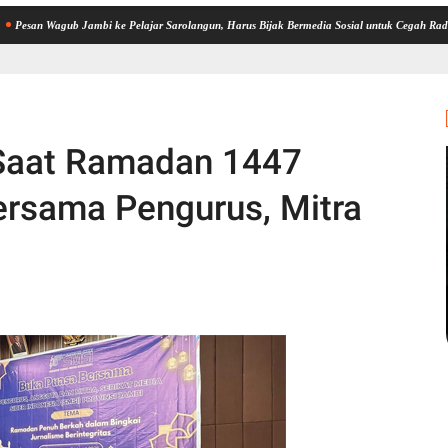
gub Jambi ke Pelajar Sarolangun, Harus Bijak Bermedia Sosial untuk Cegah Radikalisme da
 Saat Ramadan 1447
ersama Pengurus, Mitra