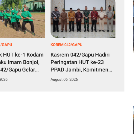
2/GAPU
KOREM 042/GAPU
k HUT ke-1 Kodam
Kasrem 042/Gapu Hadiri
ku Imam Bonjol,
Peringatan HUT ke-23
42/Gapu Gelar
PPAD Jambi, Komitmen
n Olahraga
Perkuat Persatuan dan
 2026
August 06, 2026
Dukung Program
Pemerintah