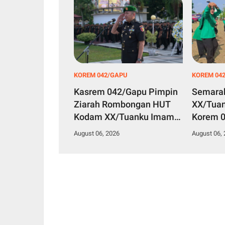
KOREM 042/GAPU
KOREM 04
Kasrem 042/Gapu Pimpin
Semara
Ziarah Rombongan HUT
XX/Tuan
Kodam XX/Tuanku Imam
Korem 0
Bonjol di TMP Satria
Turname
August 06, 2026
August 06,
Bhakti