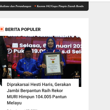
n Perundungan
Kasrem 042/Gapu Pimpin Ziarah Rombongan HUT Kodam XX/Tuanku Imam
BERITA POPULER
Diprakarsai Hesti Haris, Gerakan
Jambi Berpantun Raih Rekor
MURI Himpun 104.005 Pantun
Melayu