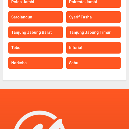
Polda Jambi
Polresta Jambi
Sarolangun
Syarif Fasha
Tanjung Jabung Barat
Tanjung Jabung Timur
Tebo
Inforial
Narkoba
Sabu