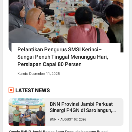
Pelantikan Pengurus SMSI Kerinci–
Sungai Penuh Tinggal Menunggu Hari,
Persiapan Capai 80 Persen
Kamis, Desember 11, 2025
LATEST NEWS
BNN Provinsi Jambi Perkuat
Sinergi P4GN di Sarolangun,
Brigjen Asep Ingatkan Bahaya
BNN
-
AUGUST 07, 2026
Vape Zombie
Kepala BNNP Jambi Brigjen Asep Saepudin bersama Bupati