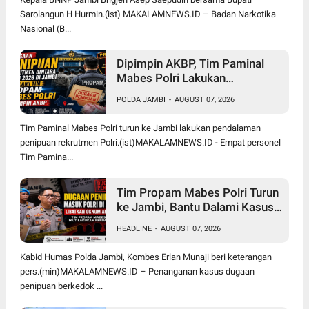
Sarolangun H Hurmin.(ist) MAKALAMNEWS.ID – Badan Narkotika
Nasional (B...
Dipimpin AKBP, Tim Paminal
Mabes Polri Lakukan
Pendalaman Dugaan Penipuan
POLDA JAMBI
-
AUGUST 07, 2026
Rekrutmen Bintara di Polda
Jambi
Tim Paminal Mabes Polri turun ke Jambi lakukan pendalaman
penipuan rekrutmen Polri.(ist)MAKALAMNEWS.ID - Empat personel
Tim Pamina...
Tim Propam Mabes Polri Turun
ke Jambi, Bantu Dalami Kasus
Dugaan Penipuan Rekrutmen
HEADLINE
-
AUGUST 07, 2026
Bintara Polri 2026
Kabid Humas Polda Jambi, Kombes Erlan Munaji beri keterangan
pers.(min)MAKALAMNEWS.ID – Penanganan kasus dugaan
penipuan berkedok ...