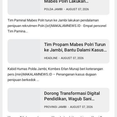
Mabes Polri Lakukan
Pendalaman Dugaan Penipuan
POLDA JAMBI
-
AUGUST 07, 2026
Rekrutmen Bintara di Polda
Jambi
Tim Paminal Mabes Polri turun ke Jambi lakukan pendalaman
penipuan rekrutmen Polri.(ist)MAKALAMNEWS.ID - Empat personel
Tim Pamina...
Tim Propam Mabes Polri Turun
ke Jambi, Bantu Dalami Kasus
Dugaan Penipuan Rekrutmen
HEADLINE
-
AUGUST 07, 2026
Bintara Polri 2026
Kabid Humas Polda Jambi, Kombes Erlan Munaji beri keterangan
pers.(min)MAKALAMNEWS.ID – Penanganan kasus dugaan
penipuan berkedok ...
Dorong Transformasi Digital
Pendidikan, Wagub Sani
Bersama Wamen Dikdasmen
PROVINSI JAMBI
-
AUGUST 07, 2026
Luncurkan Aplikasi Bungo
Pintar