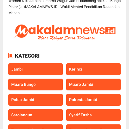
Wamen Dikdasmen bersama Wagub Jambi launching aplikasi Bungo
Pintar.(ist)MAKALAMNEWS.ID - Wakil Menteri Pendidikan Dasar dan
Menen...
KATEGORI
Jambi
Kerinci
Muara Bungo
Muaro Jambi
Polda Jambi
Polresta Jambi
Sarolangun
Syarif Fasha