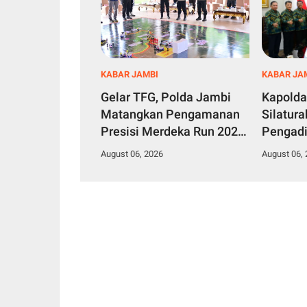
KABAR JAMBI
KABAR JA
Gelar TFG, Polda Jambi
Kapolda
Matangkan Pengamanan
Silatur
Presisi Merdeka Run 2026,
Pengadi
Libatkan 1.750 Personel
Perkuat
August 06, 2026
August 06,
Penega