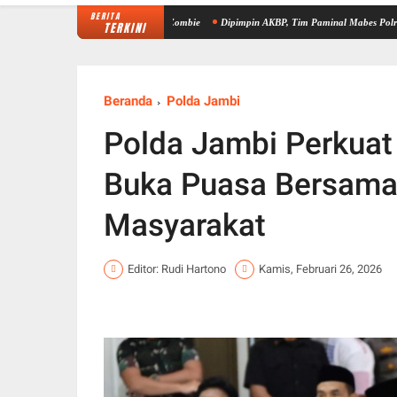
BERITA
Asep Ingatkan Bahaya Vape Zombie
Dipimpin AKBP, Tim Paminal Mabes Polri Lakukan Pe
TERKINI
Beranda
Polda Jambi
Polda Jambi Perkuat
Buka Puasa Bersama
Masyarakat
Editor: Rudi Hartono
Kamis, Februari 26, 2026