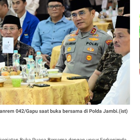
Danrem 042/Gapu saat buka bersama di Polda Jambi.(ist)
 kegiatan Buka Puasa Bersama dengan unsur Forkopimda,