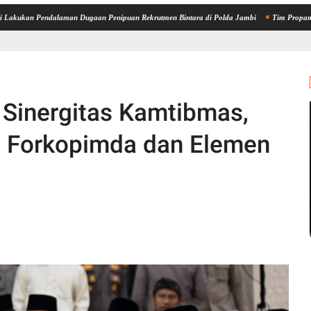
ndalaman Dugaan Penipuan Rekrutmen Bintara di Polda Jambi
Tim Propam Mabes Polri 
 Sinergitas Kamtibmas,
 Forkopimda dan Elemen