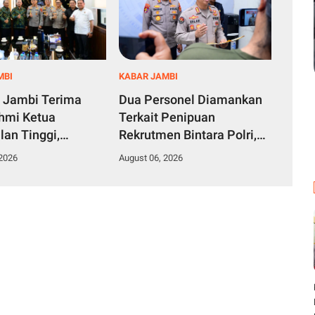
MBI
KABAR JAMBI
 Jambi Terima
Dua Personel Diamankan
ahmi Ketua
Terkait Penipuan
lan Tinggi,
Rekrutmen Bintara Polri,
 Sinergi
Polda Jambi Komitmen
 2026
August 06, 2026
kan Hukum
Tindak Tegas