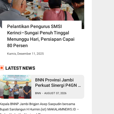
Pelantikan Pengurus SMSI
Kerinci–Sungai Penuh Tinggal
Menunggu Hari, Persiapan Capai
80 Persen
Kamis, Desember 11, 2025
LATEST NEWS
BNN Provinsi Jambi
Perkuat Sinergi P4GN di
Sarolangun, Brigjen
BNN
-
AUGUST 07, 2026
Asep Ingatkan Bahaya
Vape Zombie
Kepala BNNP Jambi Brigjen Asep Saepudin bersama
Bupati Sarolangun H Hurmin.(ist) MAKALAMNEWS.ID –