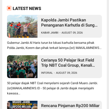
LATEST NEWS
Kapolda Jambi Pastikan
Penanganan Karhutla di Sungai
Gelam Terus Dilakukan, Sinergi
KABAR JAMBI
-
AUGUST 09, 2026
TNI-Polri dan BPBD Diperkuat
Gubernur Jambi Al Haris turun ke lokasi karhutla bersama pihak
Polda Jambi, Korem dan pihak terkait lainnya.(ist) MAKALAMNEWS...
Cerianya 50 Pelajar Ikut Field
Trip NBT Coal Group, Kenali
Sejarah dan Budaya Muaro
INFORIAL
-
AUGUST 09, 2026
Jambi
50 pelajar diajak NBT Coal menyelami sejarah Candi Muaro Jambi.
(ist)MAKALAMNEWS.ID - 50 pelajar di Jambi diajak menjelajahi
kawasa...
Rencana Pinjaman Rp200 Miliar