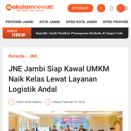
SITEMAP
PROVINSI JAMBI
KOTA JAMBI
DPRD KOTA JAMBI
DPRD PROVINSI
BERITA
Kapolda Jambi Pastikan Penanganan Karhutla di Sungai Gelam Terus Dilakukan,
TERKINI
Beranda
JNE
JNE Jambi Siap Kawal UMKM
Naik Kelas Lewat Layanan
Logistik Andal
Editor: Rudi Hartono
Selasa, Februari 10, 2026