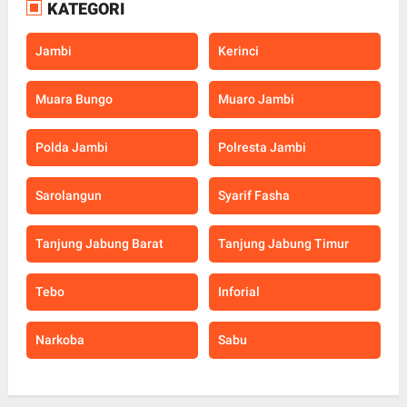
KATEGORI
Jambi
Kerinci
Muara Bungo
Muaro Jambi
Polda Jambi
Polresta Jambi
Sarolangun
Syarif Fasha
Tanjung Jabung Barat
Tanjung Jabung Timur
Tebo
Inforial
Narkoba
Sabu