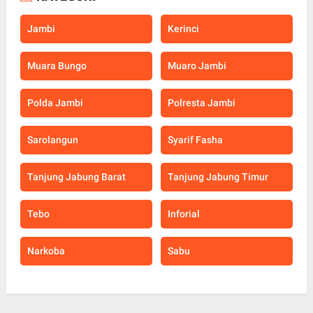
Jambi
Kerinci
Muara Bungo
Muaro Jambi
Polda Jambi
Polresta Jambi
Sarolangun
Syarif Fasha
Tanjung Jabung Barat
Tanjung Jabung Timur
Tebo
Inforial
Narkoba
Sabu