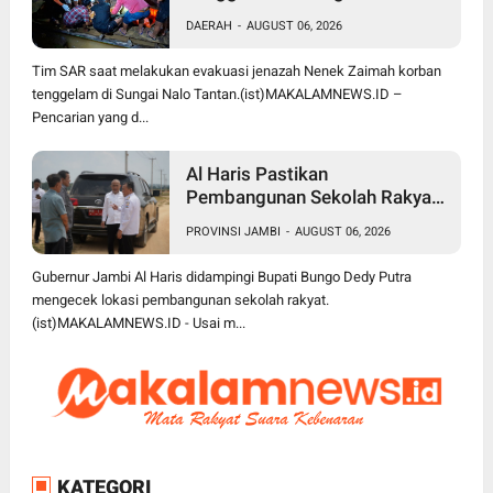
Tantan Ditemukan Meninggal
DAERAH
-
AUGUST 06, 2026
Dunia 3 Km dari Lokasi Awal
Tim SAR saat melakukan evakuasi jenazah Nenek Zaimah korban
tenggelam di Sungai Nalo Tantan.(ist)MAKALAMNEWS.ID –
Pencarian yang d...
Al Haris Pastikan
Pembangunan Sekolah Rakyat
dan BTN Bungo Green City Beri
PROVINSI JAMBI
-
AUGUST 06, 2026
Manfaat bagi Masyarakat
Gubernur Jambi Al Haris didampingi Bupati Bungo Dedy Putra
mengecek lokasi pembangunan sekolah rakyat.
(ist)MAKALAMNEWS.ID - Usai m...
KATEGORI