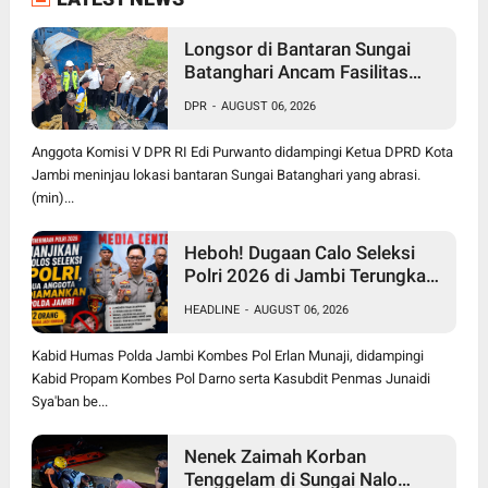
Longsor di Bantaran Sungai
Batanghari Ancam Fasilitas
Vital di Pasir Panjang, Edi
DPR
-
AUGUST 06, 2026
Purwanto Siap Perjuangkan
Pembangunan Turap
Anggota Komisi V DPR RI Edi Purwanto didampingi Ketua DPRD Kota
Jambi meninjau lokasi bantaran Sungai Batanghari yang abrasi.
(min)...
Heboh! Dugaan Calo Seleksi
Polri 2026 di Jambi Terungkap,
12 Orang jadi Korban, 2
HEADLINE
-
AUGUST 06, 2026
Anggota Diamankan
Kabid Humas Polda Jambi Kombes Pol Erlan Munaji, didampingi
Kabid Propam Kombes Pol Darno serta Kasubdit Penmas Junaidi
Sya'ban be...
Nenek Zaimah Korban
Tenggelam di Sungai Nalo