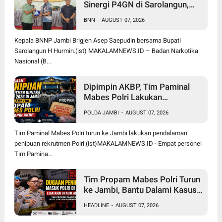
Sinergi P4GN di Sarolangun,
Brigjen Asep Ingatkan Bahaya
BNN
-
AUGUST 07, 2026
Vape Zombie
Kepala BNNP Jambi Brigjen Asep Saepudin bersama Bupati
Sarolangun H Hurmin.(ist) MAKALAMNEWS.ID – Badan Narkotika
Nasional (B...
Dipimpin AKBP, Tim Paminal
Mabes Polri Lakukan
Pendalaman Dugaan Penipuan
POLDA JAMBI
-
AUGUST 07, 2026
Rekrutmen Bintara di Polda
Jambi
Tim Paminal Mabes Polri turun ke Jambi lakukan pendalaman
penipuan rekrutmen Polri.(ist)MAKALAMNEWS.ID - Empat personel
Tim Pamina...
Tim Propam Mabes Polri Turun
ke Jambi, Bantu Dalami Kasus
Dugaan Penipuan Rekrutmen
HEADLINE
-
AUGUST 07, 2026
Bintara Polri 2026