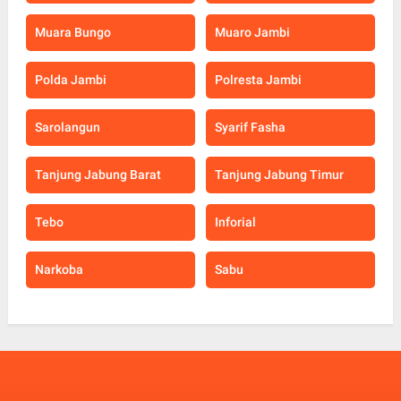
Muara Bungo
Muaro Jambi
Polda Jambi
Polresta Jambi
Sarolangun
Syarif Fasha
Tanjung Jabung Barat
Tanjung Jabung Timur
Tebo
Inforial
Narkoba
Sabu