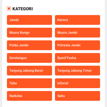
KATEGORI
Jambi
Kerinci
Muara Bungo
Muaro Jambi
Polda Jambi
Polresta Jambi
Sarolangun
Syarif Fasha
Tanjung Jabung Barat
Tanjung Jabung Timur
Tebo
Inforial
Narkoba
Sabu