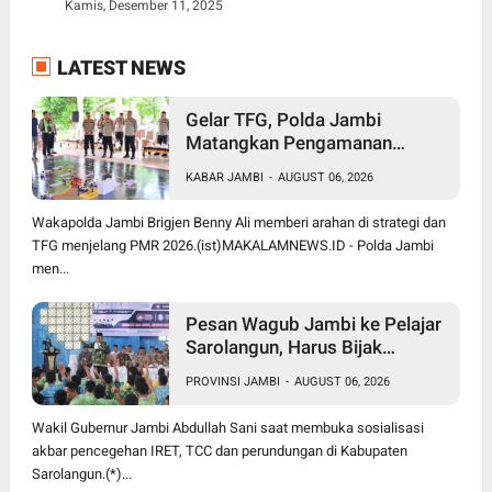
Kamis, Desember 11, 2025
LATEST NEWS
Gelar TFG, Polda Jambi
Matangkan Pengamanan
Presisi Merdeka Run 2026,
KABAR JAMBI
-
AUGUST 06, 2026
Libatkan 1.750 Personel
Wakapolda Jambi Brigjen Benny Ali memberi arahan di strategi dan
TFG menjelang PMR 2026.(ist)MAKALAMNEWS.ID - Polda Jambi
men...
Pesan Wagub Jambi ke Pelajar
Sarolangun, Harus Bijak
Bermedia Sosial untuk Cegah
PROVINSI JAMBI
-
AUGUST 06, 2026
Radikalisme dan Perundungan
Wakil Gubernur Jambi Abdullah Sani saat membuka sosialisasi
akbar pencegehan IRET, TCC dan perundungan di Kabupaten
Sarolangun.(*)...