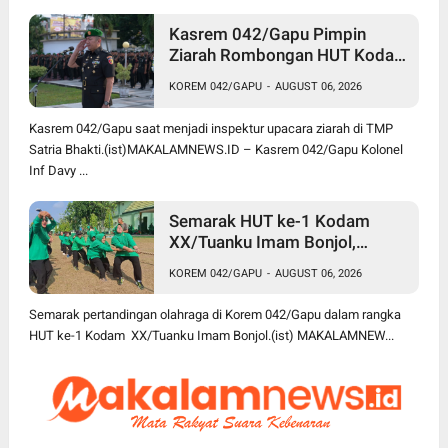
Kasrem 042/Gapu Pimpin
Ziarah Rombongan HUT Kodam
XX/Tuanku Imam Bonjol di
KOREM 042/GAPU
-
AUGUST 06, 2026
TMP Satria Bhakti
Kasrem 042/Gapu saat menjadi inspektur upacara ziarah di TMP
Satria Bhakti.(ist)MAKALAMNEWS.ID – Kasrem 042/Gapu Kolonel
Inf Davy ...
Semarak HUT ke-1 Kodam
XX/Tuanku Imam Bonjol,
Korem 042/Gapu Gelar
KOREM 042/GAPU
-
AUGUST 06, 2026
Turnamen Olahraga
Semarak pertandingan olahraga di Korem 042/Gapu dalam rangka
HUT ke-1 Kodam XX/Tuanku Imam Bonjol.(ist) MAKALAMNEW...