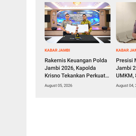
KABAR JAMBI
KABAR JA
Rakernis Keuangan Polda
Presisi
Jambi 2026, Kapolda
Jambi 2
Krisno Tekankan Perkuat
UMKM, 8
Tata Kelola Keuangan
Gerakka
August 05, 2026
August 04,
yang Transparan