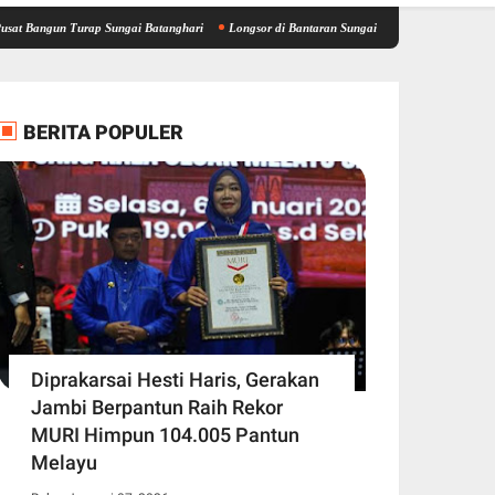
n Turap Sungai Batanghari
Longsor di Bantaran Sungai Batanghari Ancam Fasilitas Vit
BERITA POPULER
Diprakarsai Hesti Haris, Gerakan
Jambi Berpantun Raih Rekor
MURI Himpun 104.005 Pantun
Melayu