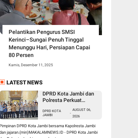
Pelantikan Pengurus SMSI
Kerinci–Sungai Penuh Tinggal
Menunggu Hari, Persiapan Capai
80 Persen
Kamis, Desember 11, 2025
LATEST NEWS
DPRD Kota Jambi dan
Polresta Perkuat
Sinergi, Kemas Faried:
AUGUST 06,
DPRD KOTA
Kamtibmas jadi
-
JAMBI
2026
Prioritas Bersama
Pimpinan DPRD Kota Jambi bersama Kapolresta Jambi
dan jajaran.(min)MAKALAMNEWS.ID - DPRD Kota Jambi