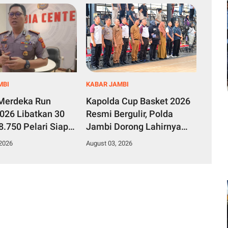
MBI
KABAR JAMBI
 Merdeka Run
Kapolda Cup Basket 2026
026 Libatkan 30
Resmi Bergulir, Polda
.750 Pelari Siap
Jambi Dorong Lahirnya
n Ekonomi Lokal
Atlet Berprestasi
 2026
August 03, 2026