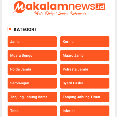
KATEGORI
Jambi
Kerinci
Muara Bungo
Muaro Jambi
Polda Jambi
Polresta Jambi
Sarolangun
Syarif Fasha
Tanjung Jabung Barat
Tanjung Jabung Timur
Tebo
Inforial