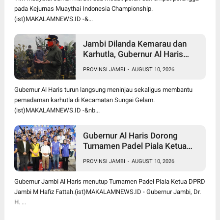
pada Kejurnas Muaythai Indonesia Championship.
(ist)MAKALAMNEWS.ID -&...
Jambi Dilanda Kemarau dan
Karhutla, Gubernur Al Haris
Ajak Ulama Gelar Salat Istisqa
PROVINSI JAMBI
-
AUGUST 10, 2026
Gubernur Al Haris turun langsung meninjau sekaligus membantu
pemadaman karhutla di Kecamatan Sungai Gelam.
(ist)MAKALAMNEWS.ID -&nb...
Gubernur Al Haris Dorong
Turnamen Padel Piala Ketua
DPRD Jambi Jadi Agenda
PROVINSI JAMBI
-
AUGUST 10, 2026
Berkelanjutan dan Lebih Besar
Gubernur Jambi Al Haris menutup Turnamen Padel Piala Ketua DPRD
Jambi M Hafiz Fattah.(ist)MAKALAMNEWS.ID - Gubernur Jambi, Dr.
H. ...