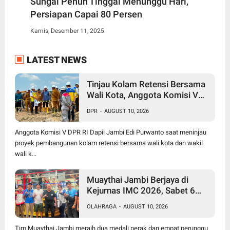
Sungai Penuh Tinggal Menunggu Hari,
Persiapan Capai 80 Persen
Kamis, Desember 11, 2025
LATEST NEWS
Tinjau Kolam Retensi Bersama
Wali Kota, Anggota Komisi V
DPR RI Edi Purwanto: Semoga
DPR
-
AUGUST 10, 2026
jadi Solusi Kota Jambi Bebas
Banjir
Anggota Komisi V DPR RI Dapil Jambi Edi Purwanto saat meninjau
proyek pembangunan kolam retensi bersama wali kota dan wakil
wali k...
Muaythai Jambi Berjaya di
Kejurnas IMC 2026, Sabet 6
Medali dan 2 Sertifikasi
OLAHRAGA
-
AUGUST 10, 2026
Nasional
Tim Muaythai Jambi meraih dua medali perak dan empat perunggu