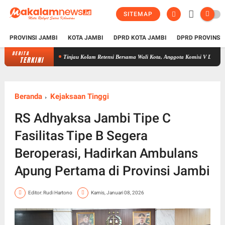
SITEMAP
PROVINSI JAMBI
KOTA JAMBI
DPRD KOTA JAMBI
DPRD PROVINSI
BERITA
Tinjau Kolam Retensi Bersama Wali Kota, Anggota Komisi V DPR RI Edi Purwant
TERKINI
Beranda
Kejaksaan Tinggi
RS Adhyaksa Jambi Tipe C
Fasilitas Tipe B Segera
Beroperasi, Hadirkan Ambulans
Apung Pertama di Provinsi Jambi
Editor: Rudi Hartono
Kamis, Januari 08, 2026