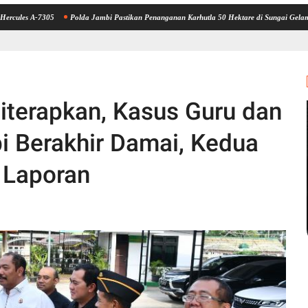
7305
Polda Jambi Pastikan Penanganan Karhutla 50 Hektare di Sungai Gelam Berjalan M
Diterapkan, Kasus Guru dan
i Berakhir Damai, Kedua
 Laporan