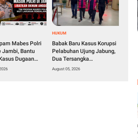
HUKUM
pam Mabes Polri
Babak Baru Kasus Korupsi
e Jambi, Bantu
Pelabuhan Ujung Jabung,
Kasus Dugaan
Dua Tersangka
n Rekrutmen
Dilimpahkan ke JPU untuk
 2026
August 05, 2026
Polri 2026
Segera Disidang