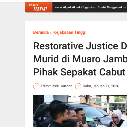
BERITA
di Sekolah Rakyat Selesai, Taruna Akpol-Akmil Tinggalkan Jambi Menggunakan Hercules A-
TERKINI
Beranda
Kejaksaan Tinggi
Restorative Justice 
Murid di Muaro Jamb
Pihak Sepakat Cabut
Editor: Rudi Hartono
Rabu, Januari 21, 2026