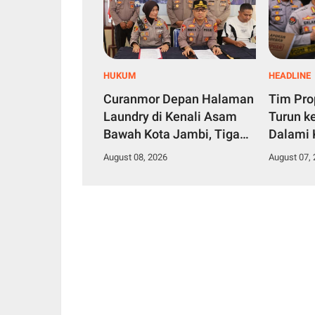
HUKUM
HEADLINE
Curanmor Depan Halaman
Tim Pro
Laundry di Kenali Asam
Turun k
Bawah Kota Jambi, Tiga
Dalami 
Pelaku Ditangkap Polisi
Penipua
August 08, 2026
August 07,
Bintara 