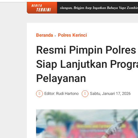
BERITA
rkuat Sinergi P4GN di Sarolangun, Brigjen Asep Ingatkan Bahaya Vape Zombie
Dipimpin
TERKINI
Beranda
Polres Kerinci
Resmi Pimpin Polres
Siap Lanjutkan Prog
Pelayanan
Editor: Rudi Hartono
Sabtu, Januari 17, 2026