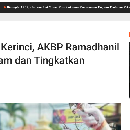
 AKBP, Tim Paminal Mabes Polri Lakukan Pendalaman Dugaan Penipuan Rekrutmen Bintara
 Kerinci, AKBP Ramadhanil
ram dan Tingkatkan