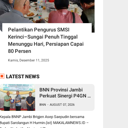
Pelantikan Pengurus SMSI
Kerinci–Sungai Penuh Tinggal
Menunggu Hari, Persiapan Capai
80 Persen
Kamis, Desember 11, 2025
LATEST NEWS
BNN Provinsi Jambi
Perkuat Sinergi P4GN di
Sarolangun, Brigjen
BNN
-
AUGUST 07, 2026
Asep Ingatkan Bahaya
Vape Zombie
Kepala BNNP Jambi Brigjen Asep Saepudin bersama
Bupati Sarolangun H Hurmin.(ist) MAKALAMNEWS.ID –