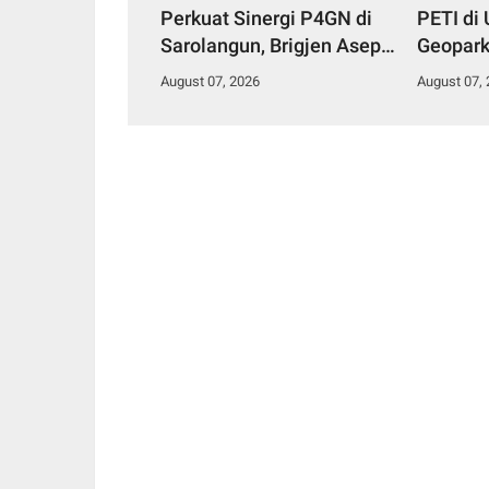
Perkuat Sinergi P4GN di
PETI di
Sarolangun, Brigjen Asep
Geopark
Ingatkan Bahaya Vape
Amankan
August 07, 2026
August 07,
Zombie
Diguna
Ilegal