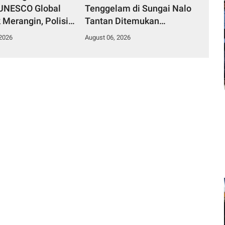
 UNESCO Global
Tenggelam di Sungai Nalo
 Merangin, Polisi
Tantan Ditemukan
 Peralatan
Meninggal Dunia 3 Km dari
 2026
August 06, 2026
kan Tambang Emas
Lokasi Awal